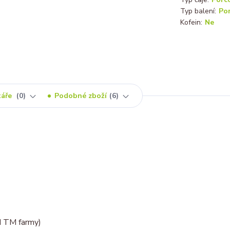
Typ balení:
Po
Kofein:
Ne
táře
0
Podobné zboží
6
d TM farmy)