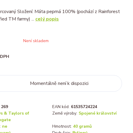
porcovaný Složení: Máta peprná 100% (pochází z Rainforest
fied TM farmy) ...
celý popis
Není skladem
i DPH
Momentálně není k dispozici
269
EAN kód:
61535724224
s & Taylors of
Země výroby:
Spojené království
ogate
:
ne
Hmotnost:
40 gramů
ovaný
Druh čaje:
Bylinný