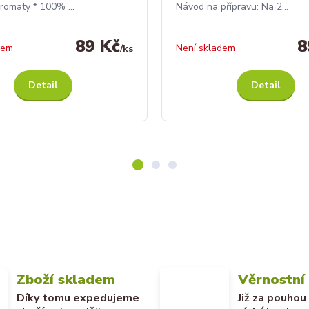
aromaty * 100% ...
Návod na přípravu: Na 2...
89 Kč
8
dem
Není skladem
/
ks
Detail
Detail
Zboží skladem
Věrnostní
Díky tomu expedujeme
Již za pouhou