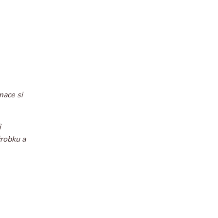
mace si
i
ýrobku a