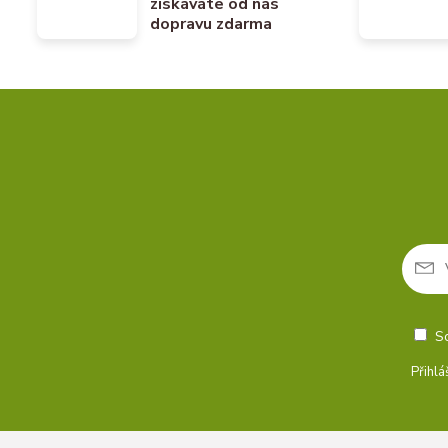
získáváte od nás
dopravu zdarma
S
Přihlá