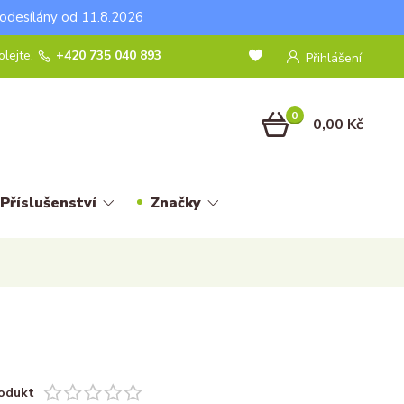
odesílány od 11.8.2026
lejte.
+420 735 040 893
Přihlášení
0
0,00 Kč
Příslušenství
Značky
odukt