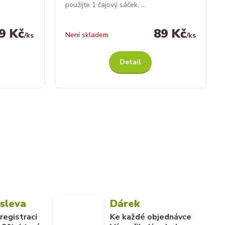
použijte 1 čajový sáček, ...
9 Kč
89 Kč
Není skladem
/
ks
/
ks
Detail
 sleva
Dárek
 registraci
Ke každé objednávce