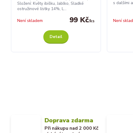
s dalšími 
Složení: Květy ibišku, Jablko, Sladké
ostružinové lístky 14%, L...
99 Kč
Není skladem
Není skla
/
ks
Detail
Doprava zdarma
Při nákupu nad 2 000 Kč