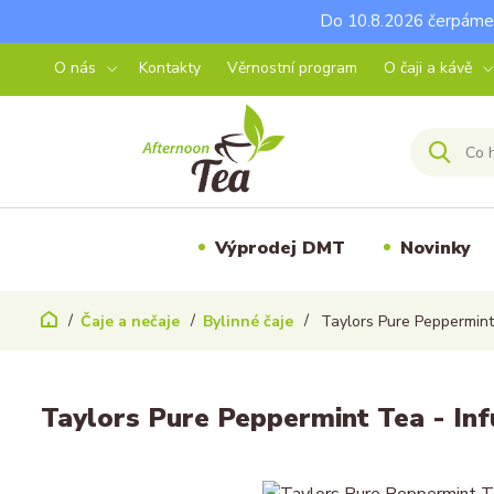
Do 10.8.2026 čerpáme 
O nás
Kontakty
Věrnostní program
O čaji a kávě
Výprodej DMT
Novinky
Čaje a nečaje
Bylinné čaje
Taylors Pure Peppermint
Taylors Pure Peppermint Tea - In