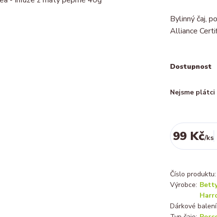
Bylinný čaj, 
Alliance Certi
Dostupnost
Nejsme plátc
99 Kč
/
ks
Číslo produktu:
Výrobce:
Betty
Harr
Dárkové balení
Typ čaje:
Porc