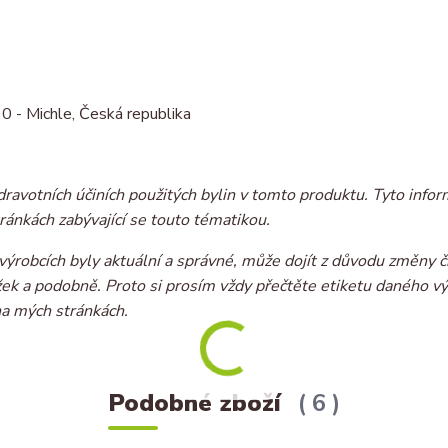
‎ - Michle, Česká republika
dravotních účiních použitých bylin v tomto produktu. Tyto infor
ránkách zabývající se touto tématikou.
ýrobcích byly aktuální a správné, může dojít z důvodu změny č
ožek a podobně. Proto si prosím vždy přečtěte etiketu daného v
na mých stránkách.
Podobné zboží
6