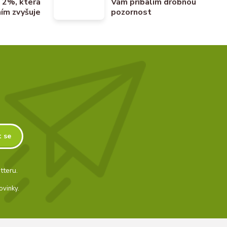
u 2%, která
Vám přibalím drobnou
ím zvyšuje
pozornost
t se
tteru.
ovinky.