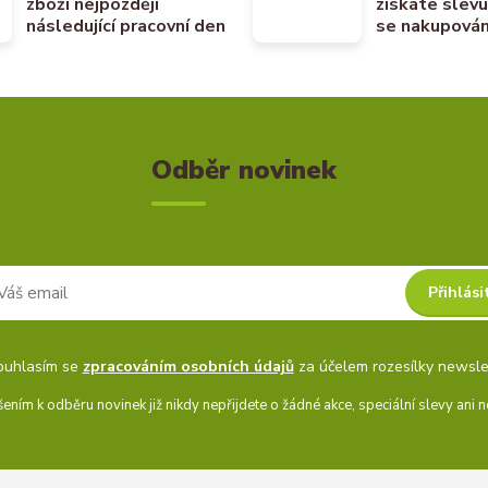
zboží nejpozději
získáte slev
následující pracovní den
se nakupován
Odběr novinek
Přihlási
ouhlasím se
zpracováním osobních údajů
za účelem rozesílky newsle
šením k odběru novinek již nikdy nepřijdete o žádné akce, speciální slevy ani n