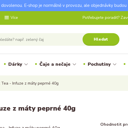
dovolenou. E-shop je normálně v provozu, ale objednávky budou 
Potřebujete poradit? Zavo
Více
Hledat
Dárky
Čaje a nečaje
Pochutiny
 Tea - Infuze z máty peprné 40g
fuze z máty peprné 40g
Ohodnotit pr