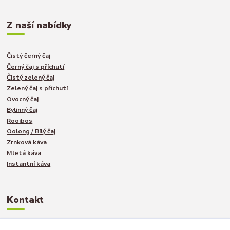
Z naší nabídky
Čistý černý čaj
Černý čaj s příchutí
Čistý zelený čaj
Zelený čaj s příchutí
Ovocný čaj
Bylinný čaj
Rooibos
Oolong / Bílý čaj
Zrnková káva
Mletá káva
Instantní káva
Kontakt