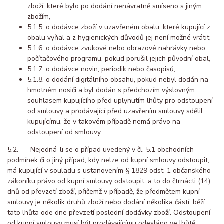
zboží, které bylo po dodání nenávratně smíseno s jiným
zbožím,
5.1.5. o dodávce zboží v uzavřeném obalu, které kupující z
obalu vyňal a z hygienických důvodů jej není možné vrátit,
5.1.6. o dodávce zvukové nebo obrazové nahrávky nebo
počítačového programu, pokud porušil jejich původní obal,
5.1.7. o dodávce novin, periodik nebo časopisů,
5.1.8. o dodání digitálního obsahu, pokud nebyl dodán na
hmotném nosiči a byl dodán s předchozím výslovným
souhlasem kupujícího před uplynutím lhůty pro odstoupení
od smlouvy a prodávající před uzavřením smlouvy sdělil
kupujícímu, že v takovém případě nemá právo na
odstoupení od smlouvy.
5.2. Nejedná-li se o případ uvedený v čl. 5.1 obchodních
podmínek či o jiný případ, kdy nelze od kupní smlouvy odstoupit,
má kupující v souladu s ustanovením § 1829 odst. 1 občanského
zákoníku právo od kupní smlouvy odstoupit, a to do čtrnácti (14)
dnů od převzetí zboží, přičemž v případě, že předmětem kupní
smlouvy je několik druhů zboží nebo dodání několika částí, běží
tato lhůta ode dne převzetí poslední dodávky zboží. Odstoupení
od kupní smlouvy musí být prodávajícímu odesláno ve lhůtě