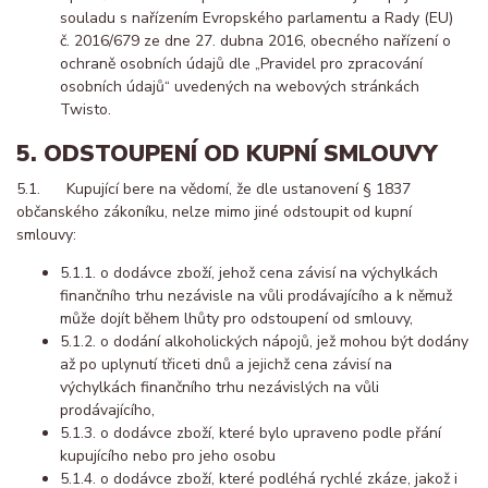
souladu s nařízením Evropského parlamentu a Rady (EU)
č. 2016/679 ze dne 27. dubna 2016, obecného nařízení o
ochraně osobních údajů dle „Pravidel pro zpracování
osobních údajů“ uvedených na webových stránkách
Twisto.
5. ODSTOUPENÍ OD KUPNÍ SMLOUVY
5.1. Kupující bere na vědomí, že dle ustanovení § 1837
občanského zákoníku, nelze mimo jiné odstoupit od kupní
smlouvy:
5.1.1. o dodávce zboží, jehož cena závisí na výchylkách
finančního trhu nezávisle na vůli prodávajícího a k němuž
může dojít během lhůty pro odstoupení od smlouvy,
5.1.2. o dodání alkoholických nápojů, jež mohou být dodány
až po uplynutí třiceti dnů a jejichž cena závisí na
výchylkách finančního trhu nezávislých na vůli
prodávajícího,
5.1.3. o dodávce zboží, které bylo upraveno podle přání
kupujícího nebo pro jeho osobu
5.1.4. o dodávce zboží, které podléhá rychlé zkáze, jakož i