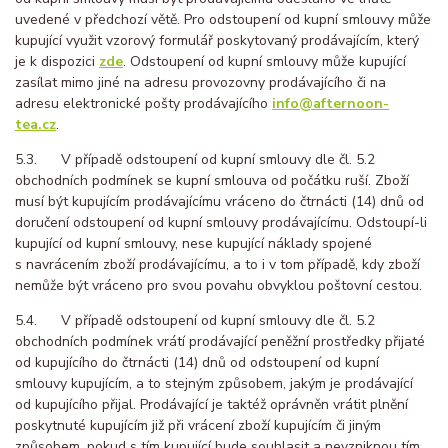
uvedené v předchozí větě. Pro odstoupení od kupní smlouvy může
kupující využit vzorový formulář poskytovaný prodávajícím, který
je k dispozici
zde
. Odstoupení od kupní smlouvy může kupující
zasílat mimo jiné na adresu provozovny prodávajícího či na
adresu elektronické pošty prodávajícího
info@afternoon-
tea.cz
.
5.3. V případě odstoupení od kupní smlouvy dle čl. 5.2
obchodních podmínek se kupní smlouva od počátku ruší. Zboží
musí být kupujícím prodávajícímu vráceno do čtrnácti (14) dnů od
doručení odstoupení od kupní smlouvy prodávajícímu. Odstoupí-li
kupující od kupní smlouvy, nese kupující náklady spojené
s navrácením zboží prodávajícímu, a to i v tom případě, kdy zboží
nemůže být vráceno pro svou povahu obvyklou poštovní cestou.
5.4. V případě odstoupení od kupní smlouvy dle čl. 5.2
obchodních podmínek vrátí prodávající peněžní prostředky přijaté
od kupujícího do čtrnácti (14) dnů od odstoupení od kupní
smlouvy kupujícím, a to stejným způsobem, jakým je prodávající
od kupujícího přijal. Prodávající je taktéž oprávněn vrátit plnění
poskytnuté kupujícím již při vrácení zboží kupujícím či jiným
způsobem, pokud s tím kupující bude souhlasit a nevzniknou tím