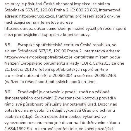
smlouvy je příslušná Česká obchodní inspekce, se sídlem
Štěpánská 567/15, 120 00 Praha 2, IČ: 000 20 869, internetová
adresa: https://adr.coi.cz/cs. Platformu pro řešení sporů on-line
nacházející se na internetové adrese
http://ec.europa.eu/consumers/odr je možné využít při řešení sporů
mezi prodávajícím a kupujícím z kupní smlouvy.
8.5. Evropské spotřebitelské centrum Česká republika, se
sídlem Štěpánská 567/15, 120 00 Praha 2, internetová adresa:
http://www.evropskyspotrebitel.cz je kontaktním místem podle
Nařízení Evropského parlamentu a Rady (EU) č. 524/2013 ze dne
21. května 2013 o řešení spotřebitelských sporů on-line
a o změně nařízení (ES) č. 2006/2004 a směrnice 2009/22/ES
(nařízení o řešení spotřebitelských sporů on-line).
8.6. Prodávající je oprávněn k prodeji zboží na základě
živnostenského oprávnění. Živnostenskou kontrolu provádí v
rámci své působnosti příslušný živnostenský úřad. Dozor nad
oblastí ochrany osobních údajů vykonává Úřad pro ochranu
osobních údajů. Česká obchodní inspekce vykonává ve
vymezeném rozsahu mimo jiné dozor nad dodržováním zákona
č. 634/1992 Sb., o ochraně spotřebitele, ve znění pozdějších