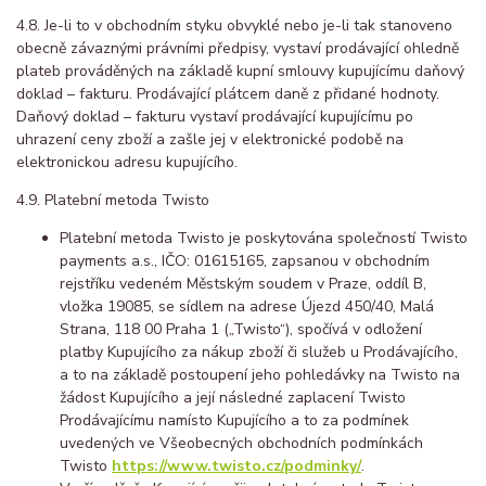
4.8. Je-li to v obchodním styku obvyklé nebo je-li tak stanoveno
obecně závaznými právními předpisy, vystaví prodávající ohledně
plateb prováděných na základě kupní smlouvy kupujícímu daňový
doklad – fakturu. Prodávající plátcem daně z přidané hodnoty.
Daňový doklad – fakturu vystaví prodávající kupujícímu po
uhrazení ceny zboží a zašle jej v elektronické podobě na
elektronickou adresu kupujícího.
4.9. Platební metoda Twisto
Platební metoda Twisto je poskytována společností Twisto
payments a.s., IČO: 01615165, zapsanou v obchodním
rejstříku vedeném Městským soudem v Praze, oddíl B,
vložka 19085, se sídlem na adrese Újezd 450/40, Malá
Strana, 118 00 Praha 1 („Twisto“), spočívá v odložení
platby Kupujícího za nákup zboží či služeb u Prodávajícího,
a to na základě postoupení jeho pohledávky na Twisto na
žádost Kupujícího a její následné zaplacení Twisto
Prodávajícímu namísto Kupujícího a to za podmínek
uvedených ve Všeobecných obchodních podmínkách
Twisto
https://www.twisto.cz/podminky/
.