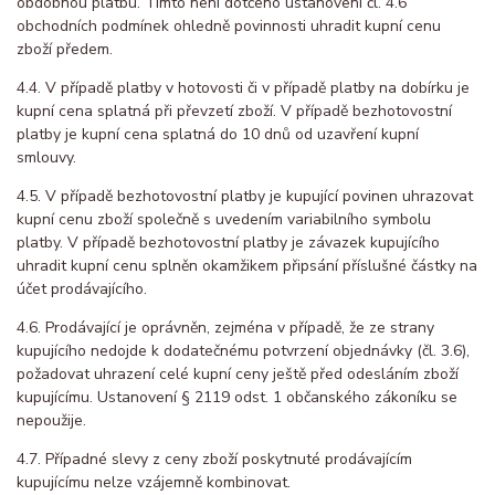
obdobnou platbu. Tímto není dotčeno ustanovení čl. 4.6
obchodních podmínek ohledně povinnosti uhradit kupní cenu
zboží předem.
4.4. V případě platby v hotovosti či v případě platby na dobírku je
kupní cena splatná při převzetí zboží. V případě bezhotovostní
platby je kupní cena splatná do 10 dnů od uzavření kupní
smlouvy.
4.5. V případě bezhotovostní platby je kupující povinen uhrazovat
kupní cenu zboží společně s uvedením variabilního symbolu
platby. V případě bezhotovostní platby je závazek kupujícího
uhradit kupní cenu splněn okamžikem připsání příslušné částky na
účet prodávajícího.
4.6. Prodávající je oprávněn, zejména v případě, že ze strany
kupujícího nedojde k dodatečnému potvrzení objednávky (čl. 3.6),
požadovat uhrazení celé kupní ceny ještě před odesláním zboží
kupujícímu. Ustanovení § 2119 odst. 1 občanského zákoníku se
nepoužije.
4.7. Případné slevy z ceny zboží poskytnuté prodávajícím
kupujícímu nelze vzájemně kombinovat.