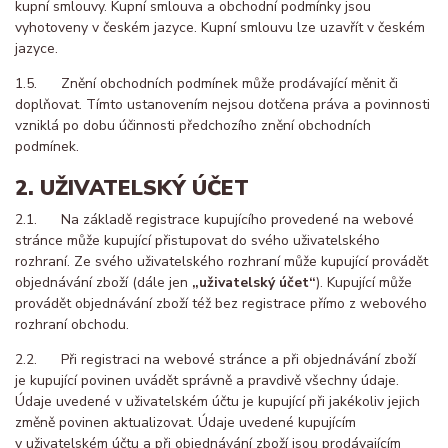
kupní smlouvy. Kupní smlouva a obchodní podmínky jsou
vyhotoveny v českém jazyce. Kupní smlouvu lze uzavřít v českém
jazyce.
1.5. Znění obchodních podmínek může prodávající měnit či
doplňovat. Tímto ustanovením nejsou dotčena práva a povinnosti
vzniklá po dobu účinnosti předchozího znění obchodních
podmínek.
2. UŽIVATELSKÝ ÚČET
2.1. Na základě registrace kupujícího provedené na webové
stránce může kupující přistupovat do svého uživatelského
rozhraní. Ze svého uživatelského rozhraní může kupující provádět
objednávání zboží (dále jen
„uživatelský účet“
). Kupující může
provádět objednávání zboží též bez registrace přímo z webového
rozhraní obchodu.
2.2. Při registraci na webové stránce a při objednávání zboží
je kupující povinen uvádět správně a pravdivě všechny údaje.
Údaje uvedené v uživatelském účtu je kupující při jakékoliv jejich
změně povinen aktualizovat. Údaje uvedené kupujícím
v uživatelském účtu a při objednávání zboží jsou prodávajícím