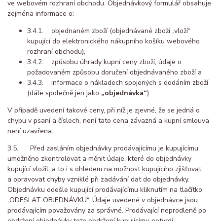
ve webovém rozhraní obchodu. Objednávkový formulář obsahuje
zejména informace o:
3.4.1. objednaném zboží (objednávané zboží „vloží“
kupující do elektronického nákupního košíku webového
rozhraní obchodu),
3.4.2. způsobu úhrady kupní ceny zboží, údaje o
požadovaném způsobu doručení objednávaného zboží a
3.4.3. informace o nákladech spojených s dodáním zboží
(dále společně jen jako
„objednávka“
).
V případě uvedení takové ceny, při níž je zjevné, že se jedná o
chybu v psaní a číslech, není tato cena závazná a kupní smlouva
není uzavřena.
3.5. Před zasláním objednávky prodávajícímu je kupujícímu
umožněno zkontrolovat a měnit údaje, které do objednávky
kupující vložil, a to i s ohledem na možnost kupujícího zjišťovat
a opravovat chyby vzniklé při zadávání dat do objednávky.
Objednávku odešle kupující prodávajícímu kliknutím na tlačítko
„ODESLAT OBJEDNÁVKU“. Údaje uvedené v objednávce jsou
prodávajícím považovány za správné. Prodávající neprodleně po
obdržení objednávky toto obdržení kupujícímu potvrdí