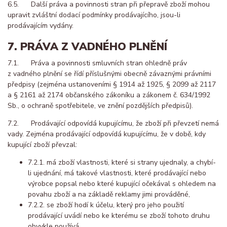
6.5. Další práva a povinnosti stran při přepravě zboží mohou
upravit zvláštní dodací podmínky prodávajícího, jsou-li
prodávajícím vydány.
7. PRÁVA Z VADNÉHO PLNĚNÍ
7.1. Práva a povinnosti smluvních stran ohledně práv
z vadného plnění se řídí příslušnými obecně závaznými právními
předpisy (zejména ustanoveními § 1914 až 1925, § 2099 až 2117
a § 2161 až 2174 občanského zákoníku a zákonem č. 634/1992
Sb., o ochraně spotřebitele, ve znění pozdějších předpisů).
7.2. Prodávající odpovídá kupujícímu, že zboží při převzetí nemá
vady. Zejména prodávající odpovídá kupujícímu, že v době, kdy
kupující zboží převzal:
7.2.1. má zboží vlastnosti, které si strany ujednaly, a chybí-
li ujednání, má takové vlastnosti, které prodávající nebo
výrobce popsal nebo které kupující očekával s ohledem na
povahu zboží a na základě reklamy jimi prováděné,
7.2.2. se zboží hodí k účelu, který pro jeho použití
prodávající uvádí nebo ke kterému se zboží tohoto druhu
obvykle používá,