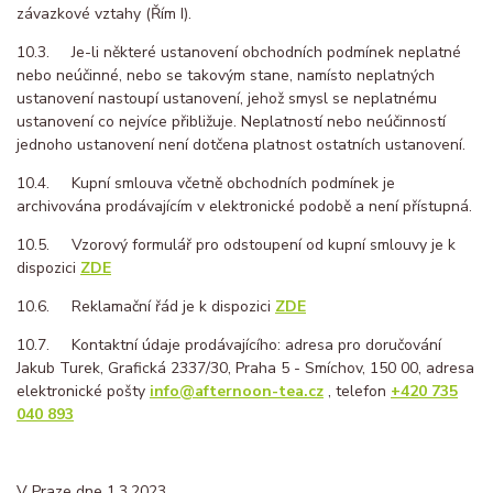
závazkové vztahy (Řím I).
10.3. Je-li některé ustanovení obchodních podmínek neplatné
nebo neúčinné, nebo se takovým stane, namísto neplatných
ustanovení nastoupí ustanovení, jehož smysl se neplatnému
ustanovení co nejvíce přibližuje. Neplatností nebo neúčinností
jednoho ustanovení není dotčena platnost ostatních ustanovení.
10.4. Kupní smlouva včetně obchodních podmínek je
archivována prodávajícím v elektronické podobě a není přístupná.
10.5. Vzorový formulář pro odstoupení od kupní smlouvy je k
dispozici
ZDE
10.6. Reklamační řád je k dispozici
ZDE
10.7. Kontaktní údaje prodávajícího: adresa pro doručování
Jakub Turek, Grafická 2337/30, Praha 5 - Smíchov, 150 00, adresa
elektronické pošty
info@afternoon-tea.cz
, telefon
+420 735
040 893
V Praze dne 1.3.2023