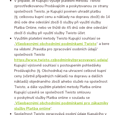
V případě, že Kupující využije platební metodu Twisto
zprostředkovanou Prodávajícím a poskytovanou ze strany
společnosti Twisto, je Kupující povinen uhradit platbu
(tj. celkovou kupní cenu a náklady na dopravu zboží) do 14
dnů ode dne odeslání zboží či služby při využití služby
Platba Online, nebo ve lhůtě do 45 dnů ode dne odeslání
zboží či služby při využití služby Twisto účet.
Využitím platební metody Twisto Kupující souhlasí se
„
Všeobecnými obchodními podmínkami Twisto
“ a bere
na vědomí „Pravidla pro zpracování osobních údajů“
společnosti Twisto
https://www.twisto.cz/podminky/zpracovavani-udaju/
.
Kupující výslovně souhlasí s postoupením pohledávky
Prodávajícího (tj. Obchodníka) na uhrazení celkové kupní
ceny (včetně případných nákladů na dopravu a dalších
nákladů) objednaného zboží a/nebo služeb na společnost
Twisto, a dále využitím platební metody Platba online
Kupující uzavírá se společností Twisto smlouvu
o poskytnutí služby Platba online v souladu se
„
Všeobecnými obchodními podmínkami pro zákazníky
služby Platba online
“.
Společnost Twisto zpracovává osobní údaje Kupujícího v