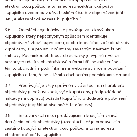
elektronickou poštou, a to na adresu elektronické pošty
kupujícího uvedenou v uživatelském účtu či v objednávce (dále
jen
„elektronická adresa kupujícího“
).
3.6. Odeslání objednávky se považuje za takový úkon
kupujícího, který nepochybným způsobem identifikuje
objednávané zboží, kupní cenu, osobu kupujícího, způsob úhrady
kupní ceny, a je pro smluvní strany závazným návrhem kupní
smlouvy. Podmínkou platnosti objednávky je vyplnění všech
povinných údajů v objednávkovém formuláři, seznámení se s
těmito obchodními podmínkami na webové stránce a potvrzení
kupujícího o tom, že se s těmito obchodními podmínkami seznámil.
3.7. Prodávající je vždy oprávněn v závislosti na charakteru
objednávky (množství zboží, výše kupní ceny, předpokládané
náklady na dopravu) požádat kupujícího o dodatečné potvrzení
objednávky (například písemně či telefonicky).
3.8. Smluvní vztah mezi prodávajícím a kupujícím vzniká
doručením přijetí objednávky (akceptací), jež je prodávajícím
zasláno kupujícímu elektronickou poštou, a to na adresu
elektronické pošty kupujícího.