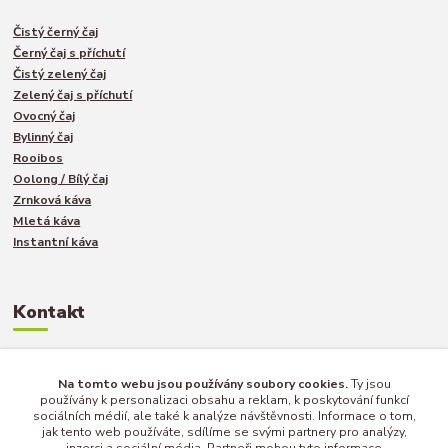
Čistý černý čaj
Černý čaj s příchutí
Čistý zelený čaj
Zelený čaj s příchutí
Ovocný čaj
Bylinný čaj
Rooibos
Oolong / Bílý čaj
Zrnková káva
Mletá káva
Instantní káva
Kontakt
Jakub Turek
Na tomto webu jsou používány soubory cookies.
Ty jsou
+420 735 040 893
používány k personalizaci obsahu a reklam, k poskytování funkcí
sociálních médií, ale také k analýze návštěvnosti. Informace o tom,
jak tento web používáte, sdílíme se svými partnery pro analýzy,
inzerci a sociální média. Partneři mohou tyto informace