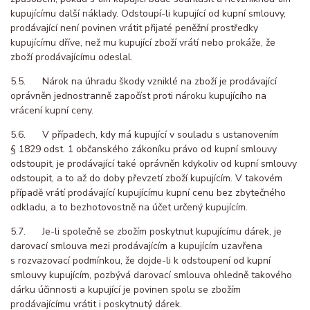
kupujícímu další náklady. Odstoupí-li kupující od kupní smlouvy,
prodávající není povinen vrátit přijaté peněžní prostředky
kupujícímu dříve, než mu kupující zboží vrátí nebo prokáže, že
zboží prodávajícímu odeslal.
5.5. Nárok na úhradu škody vzniklé na zboží je prodávající
oprávněn jednostranně započíst proti nároku kupujícího na
vrácení kupní ceny.
5.6. V případech, kdy má kupující v souladu s ustanovením
§ 1829 odst. 1 občanského zákoníku právo od kupní smlouvy
odstoupit, je prodávající také oprávněn kdykoliv od kupní smlouvy
odstoupit, a to až do doby převzetí zboží kupujícím. V takovém
případě vrátí prodávající kupujícímu kupní cenu bez zbytečného
odkladu, a to bezhotovostně na účet určený kupujícím.
5.7. Je-li společně se zbožím poskytnut kupujícímu dárek, je
darovací smlouva mezi prodávajícím a kupujícím uzavřena
s rozvazovací podmínkou, že dojde-li k odstoupení od kupní
smlouvy kupujícím, pozbývá darovací smlouva ohledně takového
dárku účinnosti a kupující je povinen spolu se zbožím
prodávajícímu vrátit i poskytnutý dárek.