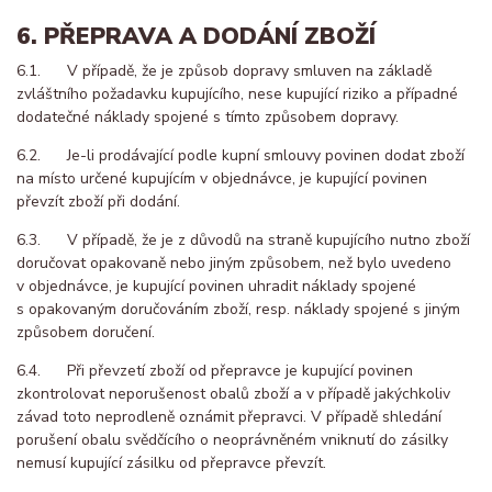
6. PŘEPRAVA A DODÁNÍ ZBOŽÍ
6.1. V případě, že je způsob dopravy smluven na základě
zvláštního požadavku kupujícího, nese kupující riziko a případné
dodatečné náklady spojené s tímto způsobem dopravy.
6.2. Je-li prodávající podle kupní smlouvy povinen dodat zboží
na místo určené kupujícím v objednávce, je kupující povinen
převzít zboží při dodání.
6.3. V případě, že je z důvodů na straně kupujícího nutno zboží
doručovat opakovaně nebo jiným způsobem, než bylo uvedeno
v objednávce, je kupující povinen uhradit náklady spojené
s opakovaným doručováním zboží, resp. náklady spojené s jiným
způsobem doručení.
6.4. Při převzetí zboží od přepravce je kupující povinen
zkontrolovat neporušenost obalů zboží a v případě jakýchkoliv
závad toto neprodleně oznámit přepravci. V případě shledání
porušení obalu svědčícího o neoprávněném vniknutí do zásilky
nemusí kupující zásilku od přepravce převzít.