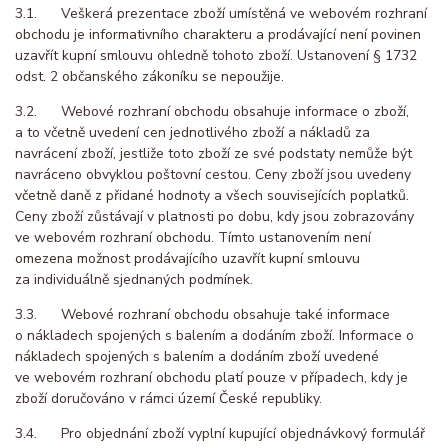
3.1. Veškerá prezentace zboží umístěná ve webovém rozhraní
obchodu je informativního charakteru a prodávající není povinen
uzavřít kupní smlouvu ohledně tohoto zboží. Ustanovení § 1732
odst. 2 občanského zákoníku se nepoužije.
3.2. Webové rozhraní obchodu obsahuje informace o zboží,
a to včetně uvedení cen jednotlivého zboží a nákladů za
navrácení zboží, jestliže toto zboží ze své podstaty nemůže být
navráceno obvyklou poštovní cestou. Ceny zboží jsou uvedeny
včetně daně z přidané hodnoty a všech souvisejících poplatků.
Ceny zboží zůstávají v platnosti po dobu, kdy jsou zobrazovány
ve webovém rozhraní obchodu. Tímto ustanovením není
omezena možnost prodávajícího uzavřít kupní smlouvu
za individuálně sjednaných podmínek.
3.3. Webové rozhraní obchodu obsahuje také informace
o nákladech spojených s balením a dodáním zboží. Informace o
nákladech spojených s balením a dodáním zboží uvedené
ve webovém rozhraní obchodu platí pouze v případech, kdy je
zboží doručováno v rámci území České republiky.
3.4. Pro objednání zboží vyplní kupující objednávkový formulář