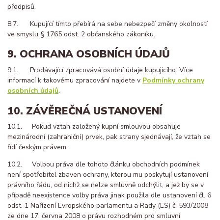
předpisů.
8.7. Kupující tímto přebírá na sebe nebezpečí změny okolností
ve smyslu § 1765 odst. 2 občanského zákoníku.
9. OCHRANA OSOBNÍCH ÚDAJŮ
9.1. Prodávající zpracovává osobní údaje kupujícího. Více
informací k takovému zpracování najdete v
Podmínky ochrany
osobních údajů
.
10. ZÁVĚREČNÁ USTANOVENÍ
10.1. Pokud vztah založený kupní smlouvou obsahuje
mezinárodní (zahraniční) prvek, pak strany sjednávají, že vztah se
řídí českým právem.
10.2. Volbou práva dle tohoto článku obchodních podmínek
není spotřebitel zbaven ochrany, kterou mu poskytují ustanovení
právního řádu, od nichž se nelze smluvně odchýlit, a jež by se v
případě neexistence volby práva jinak použila dle ustanovení čl. 6
odst. 1 Nařízení Evropského parlamentu a Rady (ES) č. 593/2008
ze dne 17. června 2008 o právu rozhodném pro smluvní