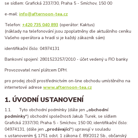
se sídlem: Grafická 2337/30, Praha 5 - Smíchov, 150 00
e-mail:
info@afternoon-tea.cz
Telefon:
+420 735 040 893
(operátor: Kaktus)
(náklady na telefonování jsou zpoplatněny dle aktuálního ceníku
Vašeho operátora a hradí si je každý zákazník sám)
identifikační číslo: 04974131
Bankovní spojení: 2801523257/2010 - účet vedený u FIO banky
Provozovatel není plátcem DPH.
pro prodej zboží prostřednictvím on-line obchodu umístěného na
internetové adrese
www.afternoon-tea.cz
1. ÚVODNÍ USTANOVENÍ
1.1. Tyto obchodní podmínky (dále jen
„obchodní
podmínky“
) obchodní společnosti Jakub Turek, se sídlem
Grafická 2337/30, Praha 5 - Smíchov, 150 00, identifikační číslo:
04974131, (dále jen
„prodávající“
) upravují v souladu
s ustanovením § 1751 odst. 1 zákona č. 89/2012 Sb., občanský