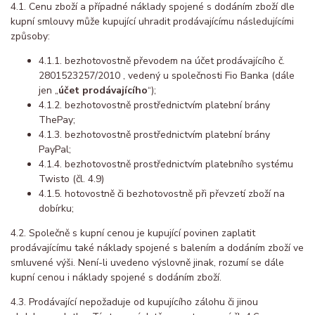
4.1. Cenu zboží a případné náklady spojené s dodáním zboží dle
kupní smlouvy může kupující uhradit prodávajícímu následujícími
způsoby:
4.1.1. bezhotovostně převodem na účet prodávajícího č.
2801523257/2010
, vedený u společnosti Fio Banka (dále
jen „
účet prodávajícího
“);
4.1.2. bezhotovostně prostřednictvím platební brány
ThePay;
4.1.3. bezhotovostně prostřednictvím platební brány
PayPal;
4.1.4. bezhotovostně prostřednictvím platebního systému
Twisto (čl. 4.9)
4.1.5. hotovostně či bezhotovostně při převzetí zboží na
dobírku;
4.2. Společně s kupní cenou je kupující povinen zaplatit
prodávajícímu také náklady spojené s balením a dodáním zboží ve
smluvené výši. Není-li uvedeno výslovně jinak, rozumí se dále
kupní cenou i náklady spojené s dodáním zboží.
4.3. Prodávající nepožaduje od kupujícího zálohu či jinou