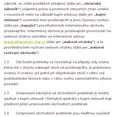
zákoník, ve znění pozdějších předpisů (dále jen
„občanský
zákoník“
) vzájemná práva a povinnosti smluvních stran vzniklé
v souvislosti nebo na základě kupní smlouvy (dále jen
„kupní
smlouva“
) uzavírané mezi prodávajícím a jinou fyzickou osobou
(dále jen
„kupující“
) prostřednictvím internetového obchodu
prodávajícího. Internetový obchod je prodávajícím provozován na
webové stránce umístěné na internetové adrese
www.afternoon-tea.cz
(dále jen
„webová stránka“
), a to
prostřednictvím rozhraní webové stránky (dále jen
„webové
rozhraní obchodu“
).
1.2. Obchodní podmínky se nevztahují na případy, kdy osoba,
která má v úmyslu nakoupit zboží od prodávajícího, je právnickou
osobou či osobou, jež jedná při objednávání zboží v rámci své
podnikatelské činnosti nebo v rámci svého samostatného výkonu
povolání.
1.3. Ustanovení odchylná od obchodních podmínek je možné
sjednat v kupní smlouvě. Odchylná ujednání v kupní smlouvě mají
přednost před ustanoveními obchodních podmínek.
1.4. Ustanovení obchodních podmínek jsou nedílnou součástí