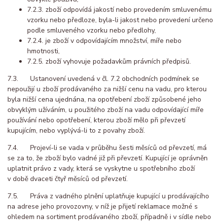
7.2.3. zboží odpovídá jakostí nebo provedením smluvenému
vzorku nebo předloze, byla-li jakost nebo provedení určeno
podle smluveného vzorku nebo předlohy,
7.2.4. je zboží v odpovídajícím množství, míře nebo
hmotnosti,
7.2.5. zboží vyhovuje požadavkům právních předpisů.
7.3. Ustanovení uvedená v čl. 7.2 obchodních podmínek se
nepoužijí u zboží prodávaného za nižší cenu na vadu, pro kterou
byla nižší cena ujednána, na opotřebení zboží způsobené jeho
obvyklým užíváním, u použitého zboží na vadu odpovídající míře
používání nebo opotřebení, kterou zboží mělo při převzetí
kupujícím, nebo vyplývá-li to z povahy zboží.
7.4. Projeví-li se vada v průběhu šesti měsíců od převzetí, má
se za to, že zboží bylo vadné již při převzetí. Kupující je oprávněn
uplatnit právo z vady, která se vyskytne u spotřebního zboží
v době dvaceti čtyř měsíců od převzetí.
7.5. Práva z vadného plnění uplatňuje kupující u prodávajícího
na adrese jeho provozovny, v níž je přijetí reklamace možné s
ohledem na sortiment prodávaného zboží, případně i v sídle nebo