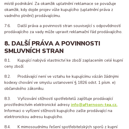
místě podnikání. Za okamžik uplatnění reklamace se považuje
okamžik, kdy dojde projev vůle kupujícího (uplatnění práva z
vadného plnění) prodávajícímu.
7.6. Další práva a povinnosti stran související s odpovědností
prodávajícího za vady může upravit reklamační řád prodávajícího.
8. DALŠÍ PRÁVA A POVINNOSTI
SMLUVNÍCH STRAN
8.1. Kupující nabývá vlastnictví ke zboží zaplacením celé kupní
ceny zboží.
8.2. Prodávající není ve vztahu ke kupujícímu vázán žádnými
kodexy chování ve smyslu ustanovení § 1826 odst. 1 písm. e)
občanského zákoníku.
8.3. Vyřizování stížností spotřebitelů zajišťuje prodávající
prostřednictvím elektronické adresy
info@afternoon-tea.cz.
Informaci o vyřízení stížnosti kupujícího zašle prodávající na
elektronickou adresu kupujícího.
8.4. K mimosoudnímu řešení spotřebitelských sporů z kupní