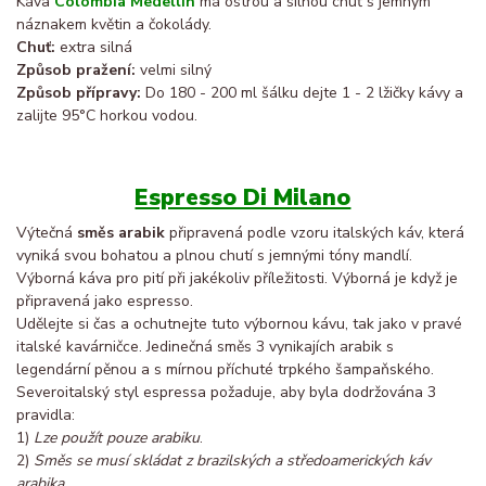
Káva
Colombia Medellin
má ostrou a silnou chuť s jemným
náznakem květin a čokolády.
Chuť:
extra silná
Způsob pražení:
velmi silný
Způsob přípravy:
Do 180 - 200 ml šálku dejte 1 - 2 lžičky kávy a
zalijte 95°C horkou vodou.
Espresso Di Milano
Výtečná
směs arabik
připravená podle vzoru italských káv, která
vyniká svou bohatou a plnou chutí s jemnými tóny mandlí.
Výborná káva pro pití při jakékoliv příležitosti. Výborná je když je
připravená jako espresso.
Udělejte si čas a ochutnejte tuto výbornou kávu, tak jako v pravé
italské kavárničce. Jedinečná směs 3 vynikajích arabik s
legendární pěnou a s mírnou příchuté trpkého šampaňského.
Severoitalský styl espressa požaduje, aby byla dodržována 3
pravidla:
1)
Lze použít pouze arabiku
.
2)
Směs se musí skládat z brazilských a středoamerických káv
arabika
.