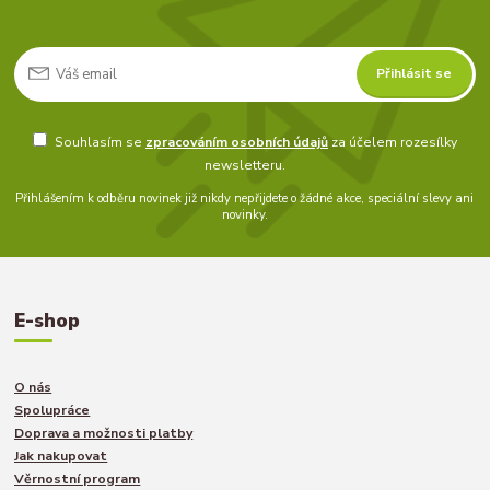
Přihlásit se
Souhlasím se
zpracováním osobních údajů
za účelem rozesílky
newsletteru.
Přihlášením k odběru novinek již nikdy nepřijdete o žádné akce, speciální slevy ani
novinky.
E-shop
O nás
Spolupráce
Doprava a možnosti platby
Jak nakupovat
Věrnostní program