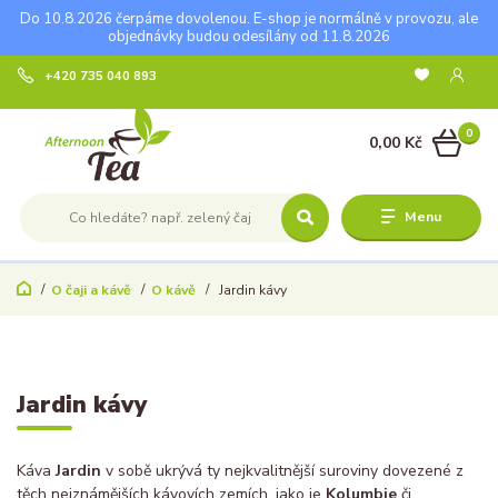
Do 10.8.2026 čerpáme dovolenou. E-shop je normálně v provozu, ale
objednávky budou odesílány od 11.8.2026
+420 735 040 893
0
0,00 Kč
Menu
O čaji a kávě
O kávě
Jardin kávy
Jardin kávy
Káva
Jardin
v sobě ukrývá ty nejkvalitnější suroviny dovezené z
těch nejznámějších kávovích zemích, jako je
Kolumbie
či