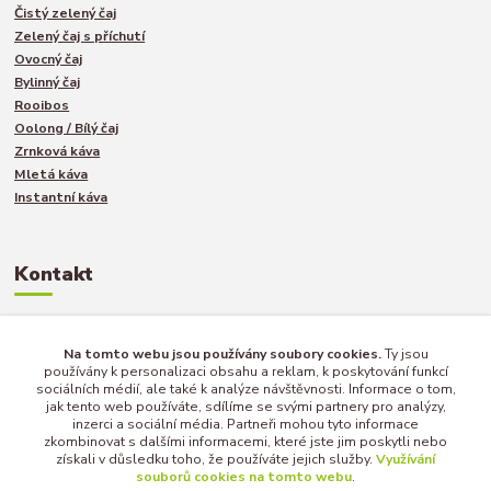
Čistý zelený čaj
Zelený čaj s příchutí
Ovocný čaj
Bylinný čaj
Rooibos
Oolong / Bílý čaj
Zrnková káva
Mletá káva
Instantní káva
Kontakt
Jakub Turek
Na tomto webu jsou používány soubory cookies.
Ty jsou
+420 735 040 893
používány k personalizaci obsahu a reklam, k poskytování funkcí
sociálních médií, ale také k analýze návštěvnosti. Informace o tom,
jak tento web používáte, sdílíme se svými partnery pro analýzy,
inzerci a sociální média. Partneři mohou tyto informace
info@afternoon-tea.cz
zkombinovat s dalšími informacemi, které jste jim poskytli nebo
získali v důsledku toho, že používáte jejich služby.
Využívání
souborů cookies na tomto webu
.