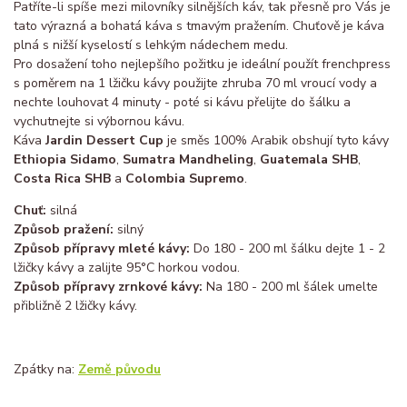
Patříte-li spíše mezi milovníky silnějších káv, tak přesně pro Vás je
tato výrazná a bohatá káva s tmavým pražením. Chuťově je káva
plná s nižší kyselostí s lehkým nádechem medu.
Pro dosažení toho nejlepšího požitku je ideální použít frenchpress
s poměrem na 1 lžičku kávy použijte zhruba 70 ml vroucí vody a
nechte louhovat 4 minuty - poté si kávu přelijte do šálku a
vychutnejte si výbornou kávu.
Káva
Jardin Dessert Cup
je směs 100% Arabik obshují tyto kávy
Ethiopia Sidamo
,
Sumatra Mandheling
,
Guatemala SHB
,
Costa Rica SHB
a
Colombia Supremo
.
Chuť:
silná
Způsob pražení:
silný
Způsob přípravy mleté kávy:
Do 180 - 200 ml šálku dejte 1 - 2
lžičky kávy a zalijte 95°C horkou vodou.
Způsob přípravy zrnkové kávy:
Na 180 - 200 ml šálek umelte
přibližně 2 lžičky kávy.
Zpátky na:
Země původu