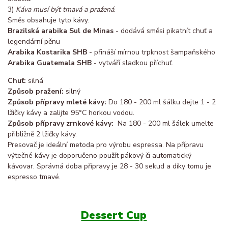
3)
Káva musí být tmavá a pražená
.
Směs obsahuje tyto kávy:
Brazilská arabika Sul de Minas
- dodává směsi pikatnít chuť a
legendární pěnu
Arabika Kostarika SHB
- přináší mírnou trpknost šampaňského
Arabika Guatemala SHB
- vytváří sladkou příchuť.
Chuť:
silná
Způsob pražení:
silný
Způsob přípravy mleté kávy:
Do 180 - 200 ml šálku dejte 1 - 2
lžičky kávy a zalijte 95°C horkou vodou.
Způsob přípravy zrnkové kávy:
Na 180 - 200 ml šálek umelte
přibližně 2 lžičky kávy.
Presovač je ideální metoda pro výrobu espressa. Na přípravu
výtečné kávy je doporučeno použít pákový či automatický
kávovar. Správná doba přípravy je 28 - 30 sekud a díky tomu je
espresso tmavé.
Dessert Cup