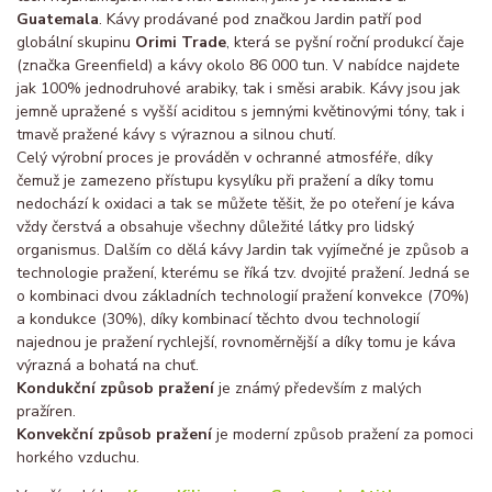
Guatemala
. Kávy prodávané pod značkou Jardin patří pod
globální skupinu
Orimi Trade
, která se pyšní roční produkcí čaje
(značka Greenfield) a kávy okolo 86 000 tun. V nabídce najdete
jak 100% jednodruhové arabiky, tak i směsi arabik. Kávy jsou jak
jemně upražené s vyšší aciditou s jemnými květinovými tóny, tak i
tmavě pražené kávy s výraznou a silnou chutí.
Celý výrobní proces je prováděn v ochranné atmosféře, díky
čemuž je zamezeno přístupu kysylíku při pražení a díky tomu
nedochází k oxidaci a tak se můžete těšit, že po oteření je káva
vždy čerstvá a obsahuje všechny důležité látky pro lidský
organismus. Dalším co dělá kávy Jardin tak vyjímečné je způsob a
technologie pražení, kterému se říká tzv. dvojité pražení. Jedná se
o kombinaci dvou základních technologií pražení konvekce (70%)
a kondukce (30%), díky kombinací těchto dvou technologií
najednou je pražení rychlejší, rovnoměrnější a díky tomu je káva
výrazná a bohatá na chuť.
Kondukční způsob pražení
je známý především z malých
pražíren.
Konvekční způsob pražení
je moderní způsob pražení za pomoci
horkého vzduchu.