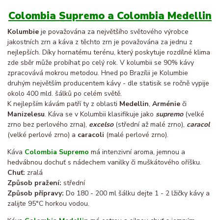
Colombia Supremo a Colombia Medellin
Kolumbie
je považována za největšího světového výrobce
jakostních zrn a káva z těchto zrn je považována za jednu z
nejlepších. Díky hornatému terénu, který poskytuje rozdílné klima
zde sběr může probíhat po celý rok. V kolumbii se 90% kávy
zpracovává mokrou metodou. Hned po Brazílii je Kolumbie
druhým největším producentem kávy - dle statisik se ročně vypije
okolo 400 mld. šálků po celém světě.
K nejlepším kávám patří ty z oblasti
Medellin
,
Arménie
či
Manizelesu
. Káva se v Kolumbii klasifikuje jako
supremo
(velké
zrno bez perlového zrna),
excelso
(střední až malé zrno),
caracol
(velké perlové zrno) a
caracoli
(malé perlové zrno).
Káva
Colombia Supremo
má intenzivní aroma, jemnou a
hedvábnou dochuť s nádechem vanilky či muškátového oříšku.
Chuť:
zralá
Způsob pražení:
střední
Způsob přípravy:
Do 180 - 200 ml šálku dejte 1 - 2 lžičky kávy a
zalijte 95°C horkou vodou.