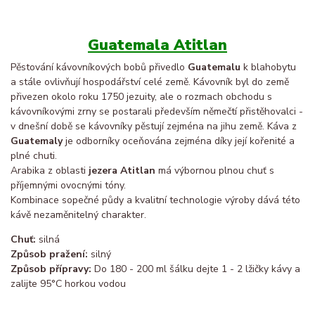
Guatemala Atitlan
Pěstování kávovníkových bobů přivedlo
Guatemalu
k blahobytu
a stále ovlivňují hospodářství celé země. Kávovník byl do země
přivezen okolo roku 1750 jezuity, ale o rozmach obchodu s
kávovníkovými zrny se postarali především němečtí přistěhovalci -
v dnešní době se kávovníky pěstují zejména na jihu země. Káva z
Guatemaly
je odborníky oceňována zejména díky její kořenité a
plné chuti.
Arabika z oblasti
jezera Atitlan
má výbornou plnou chuť s
příjemnými ovocnými tóny.
Kombinace sopečné půdy a kvalitní technologie výroby dává této
kávě nezaměnitelný charakter.
Chuť:
silná
Způsob pražení:
silný
Způsob přípravy:
Do 180 - 200 ml šálku dejte 1 - 2 lžičky kávy a
zalijte 95°C horkou vodou