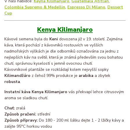
V naší nabídce:
Keyna Kilimanjaro
,
Guatemala Atitlan
,
Colombia Supremo & Medellin
,
Espresso Di Milano
,
Dessert
Cup
Kenya Kilimanjaro
Kávové semena byla do
Keni
dovozena již v 19. století. Zejména
káva, která pochází z kávovníků rostouvích ve vyšších
nadmořských výškách je dle odborníků označována za jednu z
nejlepších káv na světě, která je známá především svou bohatou
chutí, správnou kyselostí s jemně ovocnou chutí.
Kávovníkové plantáže se rozkládají kolem nejvyšší sopky
Kilimandžáro
z čehož 99% produkce je
arabika
a zbytek
robusta
.
Instatní káva Kenya Kilimanjaro
vás překvapí lehce citrusovým
aroma se sladkou chutí.
Chuť:
zralá
Způsob pražení:
střední
Způsob přípravy:
Do 180 - 200 ml šálku dejte 1 - 2 lžičky kávy a
zalijte 95°C horkou vodou