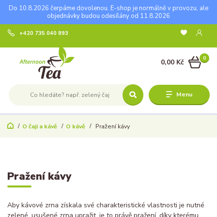
Do 10.8.2026 čerpáme dovolenou. E-shop je normálně v provozu, ale
objednávky budou odesílány od 11.8.2026
+420 735 040 893
0
0,00 Kč
Menu
O čaji a kávě
O kávě
Pražení kávy
Pražení kávy
Aby kávové zrna získala své charakteristické vlastnosti je nutné
zelené, usušené zrna upražit, je to právě pražení, díky kterému