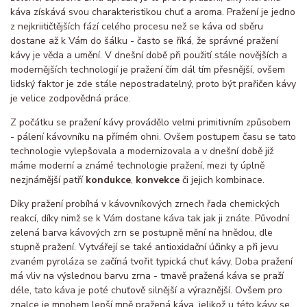
káva získává svou charakteristikou chuť a aroma. Pražení je jedno
z nejkriitičtějších fází celého procesu než se káva od sběru
dostane až k Vám do šálku - často se říká, že správné pražení
kávy je věda a umění. V dnešní době při použití stále novějších a
modernějších technologií je pražení čím dál tím přesnější, ovšem
lidský faktor je zde stále nepostradatelný, proto být prařičen kávy
je velice zodpovědná práce.
Z počátku se pražení kávy provádělo velmi primitivním způsobem
- pálení kávovníku na přímém ohni. Ovšem postupem času se tato
technologie vylepšovala a modernizovala a v dnešní době již
máme moderní a známé technologie pražení, mezi ty úplně
nezjnámější patří
kondukce
,
konvekce
či jejich kombinace.
Díky pražení probíhá v kávovníkových zrnech řada chemických
reakcí, díky nimž se k Vám dostane káva tak jak ji znáte. Původní
zelená barva kávových zrn se postupně mění na hnědou, dle
stupně pražení. Vytvářejí se také antioxidační účinky a při jevu
zvaném pyroláza se začíná tvořit typická chuť kávy. Doba pražení
má vliv na výslednou barvu zrna - tmavě pražená káva se praží
déle, tato káva je poté chuťově silnější a výraznější. Ovšem pro
znalce je mnohem lepší mně pražená káva, jelikož u této kávy se