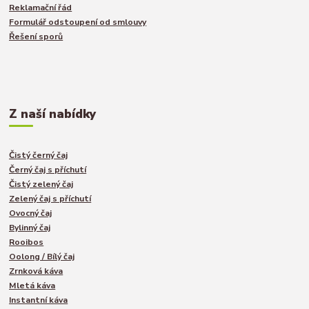
Reklamační řád
Formulář odstoupení od smlouvy
Řešení sporů
Z naší nabídky
Čistý černý čaj
Černý čaj s příchutí
Čistý zelený čaj
Zelený čaj s příchutí
Ovocný čaj
Bylinný čaj
Rooibos
Oolong / Bílý čaj
Zrnková káva
Mletá káva
Instantní káva