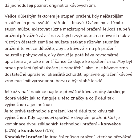
dá jednodušeji poznat originalita kávových zrn.
Velice důležitým faktorem je stupeň pražení, kdy nejčastějším
rozdělením je na světlé - střední - tmavé. Ovšem mezi těmito
stupni můžou existovat různé mezistupně pražení. Jelikož stupeň
pražení převážně závisí na zažitých zvyklostech a návycích tak v
různých částech země se můžete setkat s různým stupněm
pražení. Je velice důležité, aby se kávové zrna při pražení
neustále pohybovala, díky čemuž je poté káva rovnoměrně
upražena a je také menší šance že dojde ke spálení zrna. Aby byl
proes pražení úplně ukočen je zapotřebí, jakmile je kávové zrno
dostatečně upraženo, okamžitě zchladit. Správně upražení kávové
zrno musí mít vyrovnanou barvu a být slabě lesklé.
Jelikož v naší nabídce najdete převážně kávu značky
Jardin
, je
dobré vědět, jak to funguje u této značky a co jí dělá tak
vyjímečnou a jedinečnou.
Je to právě technologie pražení, která dělá tuto kávu tak
vyjímečnou. Kdy tajemství spočívá v dvojitém pražení. Což je
kombinace dvou základních technologií pražení -
konvekce
(30%) a
kondukce
(70%).
Kondukční pražení
je tradiční způsob pražení, který se převážně