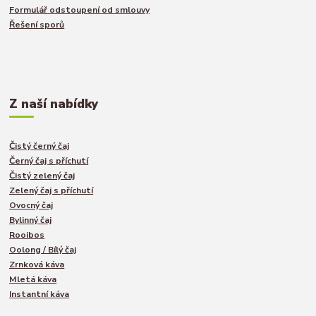
Formulář odstoupení od smlouvy
Řešení sporů
Z naší nabídky
Čistý černý čaj
Černý čaj s příchutí
Čistý zelený čaj
Zelený čaj s příchutí
Ovocný čaj
Bylinný čaj
Rooibos
Oolong / Bílý čaj
Zrnková káva
Mletá káva
Instantní káva