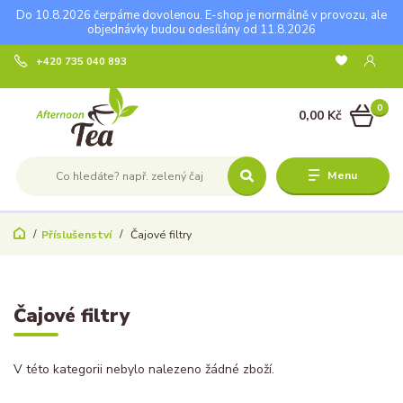
Do 10.8.2026 čerpáme dovolenou. E-shop je normálně v provozu, ale
objednávky budou odesílány od 11.8.2026
+420 735 040 893
0
0,00 Kč
Menu
Příslušenství
Čajové filtry
Čajové filtry
V této kategorii nebylo nalezeno žádné zboží.