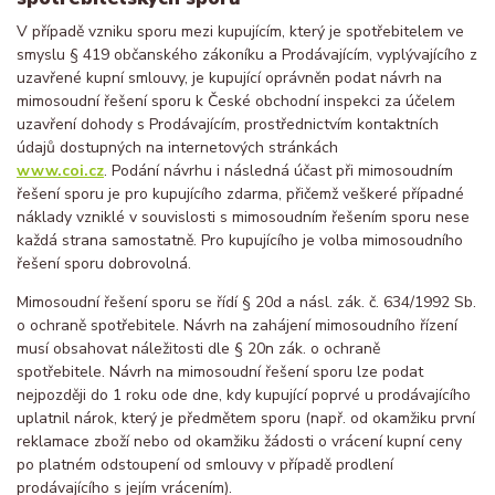
V případě vzniku sporu mezi kupujícím, který je spotřebitelem ve
smyslu § 419 občanského zákoníku a Prodávajícím, vyplývajícího z
uzavřené kupní smlouvy, je kupující oprávněn podat návrh na
mimosoudní řešení sporu k České obchodní inspekci za účelem
uzavření dohody s Prodávajícím, prostřednictvím kontaktních
údajů dostupných na internetových stránkách
www.coi.cz
. Podání návrhu i následná účast při mimosoudním
řešení sporu je pro kupujícího zdarma, přičemž veškeré případné
náklady vzniklé v souvislosti s mimosoudním řešením sporu nese
každá strana samostatně. Pro kupujícího je volba mimosoudního
řešení sporu dobrovolná.
Mimosoudní řešení sporu se řídí § 20d a násl. zák. č. 634/1992 Sb.
o ochraně spotřebitele. Návrh na zahájení mimosoudního řízení
musí obsahovat náležitosti dle § 20n zák. o ochraně
spotřebitele. Návrh na mimosoudní řešení sporu lze podat
nejpozději do 1 roku ode dne, kdy kupující poprvé u prodávajícího
uplatnil nárok, který je předmětem sporu (např. od okamžiku první
reklamace zboží nebo od okamžiku žádosti o vrácení kupní ceny
po platném odstoupení od smlouvy v případě prodlení
prodávajícího s jejím vrácením).