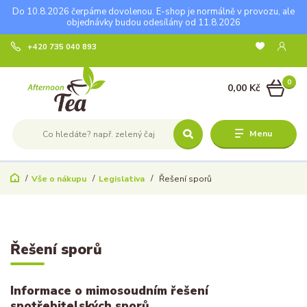
Do 10.8.2026 čerpáme dovolenou. E-shop je normálně v provozu, ale
objednávky budou odesílány od 11.8.2026
+420 735 040 893
0
0,00 Kč
Menu
Vše o nákupu
Legislativa
Řešení sporů
Řešení sporů
Informace o mimosoudním řešení
spotřebitelských sporů