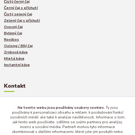
Čistý černý čaj
Černý čaj s příchutí
Čistý zelený čaj
Zelený čaj s příchutí
Ovocný čaj
Bylinný čaj
Rooibos
Oolong / Bílý čaj
Zrnková káva
Mletá káva
Instantní káva
Kontakt
Jakub Turek
Na tomto webu jsou používány soubory cookies.
Ty jsou
používány k personalizaci obsahu a reklam, k poskytování funkcí
+420 735 040 893
sociálních médií, ale také k analýze návštěvnosti. Informace o tom,
jak tento web používáte, sdílíme se svými partnery pro analýzy,
inzerci a sociální média. Partneři mohou tyto informace
info@afternoon-tea.cz
zkombinovat s dalšími informacemi, které jste jim poskytli nebo