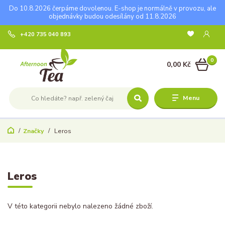
Do 10.8.2026 čerpáme dovolenou. E-shop je normálně v provozu, ale
objednávky budou odesílány od 11.8.2026
+420 735 040 893
0
0,00 Kč
Menu
Značky
Leros
Leros
V této kategorii nebylo nalezeno žádné zboží.