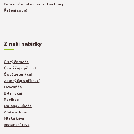
Formulář odstoupení od smlouvy
Řešení sporů
Z naší nabídky
Čistý černý čaj
Černý čaj s příchutí
Čistý zelený čaj
Zelený čaj s příchutí
Ovocný čaj
Bylinný čaj
Rooibos
Oolong / Bílý čaj
Zrnková káva
Mletá káva
Instantní káva