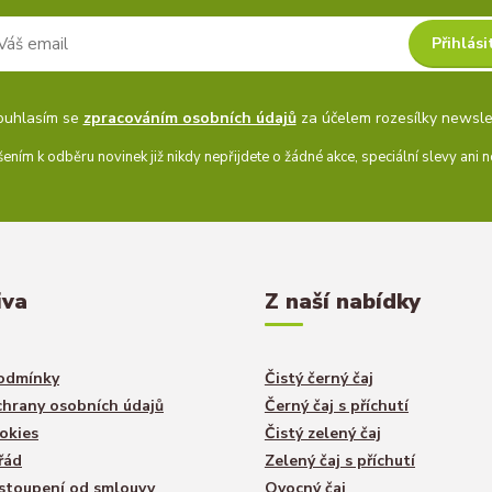
Přihlási
ouhlasím se
zpracováním osobních údajů
za účelem rozesílky newsle
šením k odběru novinek již nikdy nepřijdete o žádné akce, speciální slevy ani n
iva
Z naší nabídky
odmínky
Čistý černý čaj
hrany osobních údajů
Černý čaj s příchutí
okies
Čistý zelený čaj
řád
Zelený čaj s příchutí
stoupení od smlouvy
Ovocný čaj