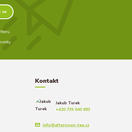
t se
tteru.
ovinky.
Kontakt
Jakub Turek
+420 735 040 893
info@afternoon-tea.cz