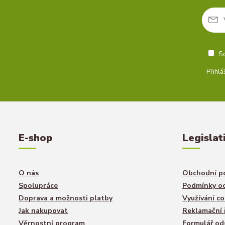
S
Přihlá
E-shop
Legislat
O nás
Obchodní p
Spolupráce
Podmínky oc
Doprava a možnosti platby
Využívání co
Jak nakupovat
Reklamační 
Věrnostní program
Formulář od