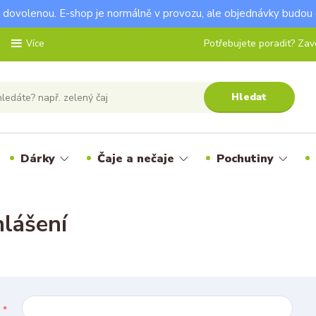
dovolenou. E-shop je normálně v provozu, ale objednávky budou 
Potřebujete poradit? Zavo
Více
Hledat
Dárky
Čaje a nečaje
Pochutiny
hlášení
l
*