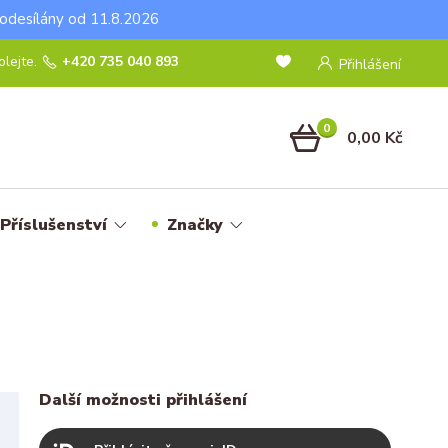
odesílány od 11.8.2026
lejte.
+420 735 040 893
Přihlášení
0
0,00 Kč
Příslušenství
Značky
Další možnosti přihlášení