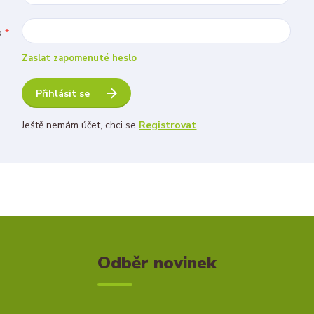
o
*
Zaslat zapomenuté heslo
Přihlásit se
Ještě nemám účet, chci se
Registrovat
Odběr novinek