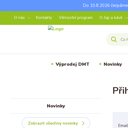
Do 10.8.2026 čerpáme 
O nás
Kontakty
Věrnostní program
O čaji a kávě
Výprodej DMT
Novinky
Při
Novinky
Zobrazit všechny novinky
Emai