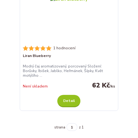
1 hodnocení
Liran Blueberry
Modrý čaj aromatizovaný, porcovaný Složení:
Borůvky, Ibišek, Jablko, Heřmánek, Šípky, Květ
motýlího ...
62 Kč
Není skladem
/
ks
Detail
strana
z 1