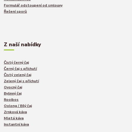
Formulář odstoupení od smlouvy
Řešení sporů
Z naší nabídky
Čistý černý čaj
Černý čaj s příchutí
Čistý zelený čaj
Zelený čaj s příchutí
Ovocný čaj
Bylinný čaj
Rooibos
Oolong / Bílý čaj
Zrnková káva
Mletá káva
Instantní káva