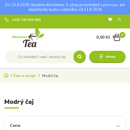
Do 10.8.2026 čerpáme dovolenou. E-shop je normálně v provozu, ale
objednávky budou odesílány od 11.8.2026
+420 735 040 893
0
0,00 Kč
Menu
Čaje a nečaje
Modrý čaj
Modrý čaj
Cena: