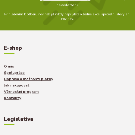
newsletteru.
Přihlášením k odběru novinek již nikdy nepřijdete o žádné akce, speciální slevy ani
novinky.
E-shop
O nás
Spolupráce
Doprava a možnosti platby
Jak nakupovat
Věrnostní program
Kontakty
Legislativa