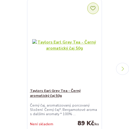
Taylors Earl Grey Tea - Černý
Taylors Green
aromatický čaj 50g
Zelený čaj s 
Černý čaj, aromatizovaný, porcovaný
Zelený čaj, ar
Složení: Černý čaj*, Bergamotové aroma
Složení: 100% 
s dalšími aromaty * 100% ...
Návod na přípra
89 Kč
Není skladem
/
ks
Není skladem