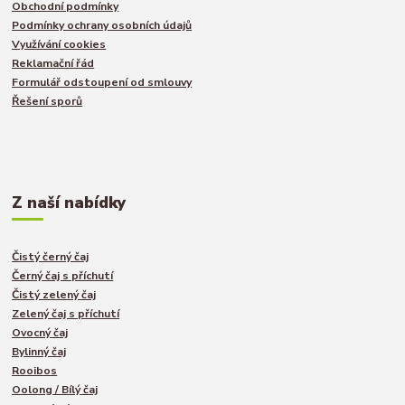
Obchodní podmínky
Podmínky ochrany osobních údajů
Využívání cookies
Reklamační řád
Formulář odstoupení od smlouvy
Řešení sporů
Z naší nabídky
Čistý černý čaj
Černý čaj s příchutí
Čistý zelený čaj
Zelený čaj s příchutí
Ovocný čaj
Bylinný čaj
Rooibos
Oolong / Bílý čaj