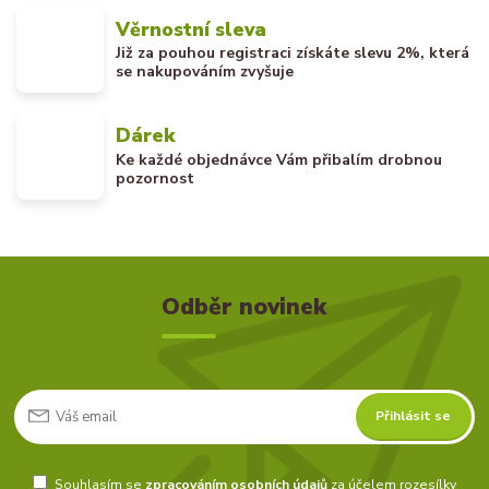
Věrnostní sleva
Již za pouhou registraci získáte slevu 2%, která
se nakupováním zvyšuje
Dárek
Ke každé objednávce Vám přibalím drobnou
pozornost
Odběr novinek
Přihlásit se
Souhlasím se
zpracováním osobních údajů
za účelem rozesílky