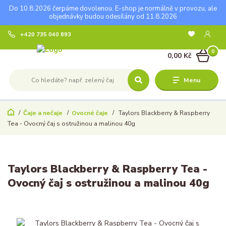
Do 10.8.2026 čerpáme dovolenou. E-shop je normálně v provozu, ale
objednávky budou odesílány od 11.8.2026
+420 735 040 893
0
0,00 Kč
Menu
Čaje a nečaje
Ovocné čaje
Taylors Blackberry & Raspberry
Tea - Ovocný čaj s ostružinou a malinou 40g
Taylors Blackberry & Raspberry Tea -
Ovocný čaj s ostružinou a malinou 40g