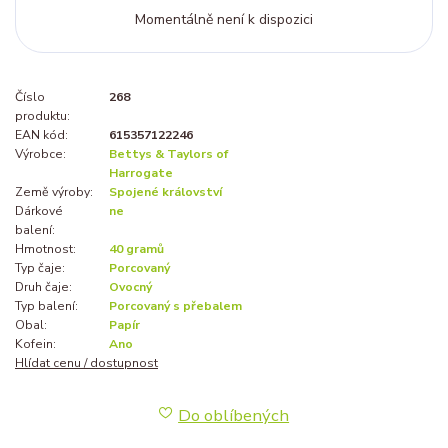
Momentálně není k dispozici
Číslo
268
produktu:
EAN kód:
615357122246
Výrobce:
Bettys & Taylors of
Harrogate
Země výroby:
Spojené království
Dárkové
ne
balení:
Hmotnost:
40 gramů
Typ čaje:
Porcovaný
Druh čaje:
Ovocný
Typ balení:
Porcovaný s přebalem
Obal:
Papír
Kofein:
Ano
Hlídat cenu / dostupnost
Do oblíbených