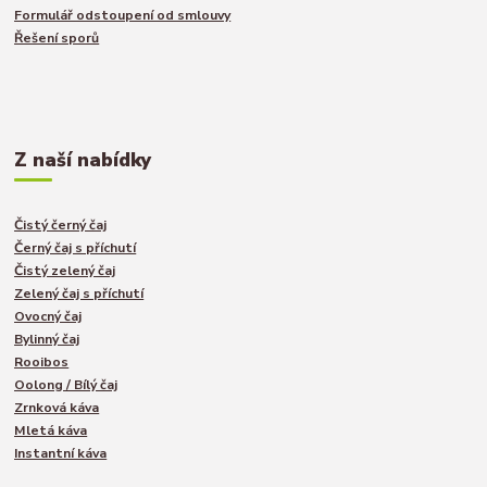
Formulář odstoupení od smlouvy
Řešení sporů
Z naší nabídky
Čistý černý čaj
Černý čaj s příchutí
Čistý zelený čaj
Zelený čaj s příchutí
Ovocný čaj
Bylinný čaj
Rooibos
Oolong / Bílý čaj
Zrnková káva
Mletá káva
Instantní káva