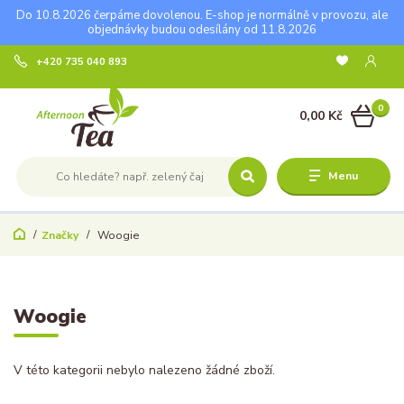
Do 10.8.2026 čerpáme dovolenou. E-shop je normálně v provozu, ale
objednávky budou odesílány od 11.8.2026
+420 735 040 893
0
0,00 Kč
Menu
Značky
Woogie
Woogie
V této kategorii nebylo nalezeno žádné zboží.