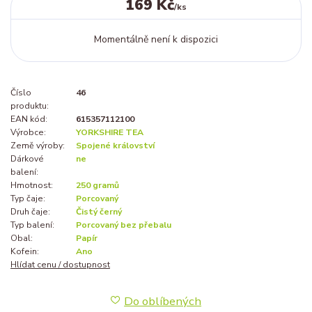
169 Kč
/
ks
Momentálně není k dispozici
Číslo
46
produktu:
EAN kód:
615357112100
Výrobce:
YORKSHIRE TEA
Země výroby:
Spojené království
Dárkové
ne
balení:
Hmotnost:
250 gramů
Typ čaje:
Porcovaný
Druh čaje:
Čistý černý
Typ balení:
Porcovaný bez přebalu
Obal:
Papír
Kofein:
Ano
Hlídat cenu / dostupnost
Do oblíbených