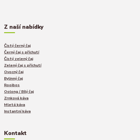
Z naší nabídky
Čistý černý čaj
Černý čaj s příchutí
Čistý zelený čaj
Zelený čaj s příchutí
Ovocný čaj
Bylinný čaj
Rooibos
Oolong / Bílý čaj
Zrnková káva
Mletá káva
Instantní káva
Kontakt