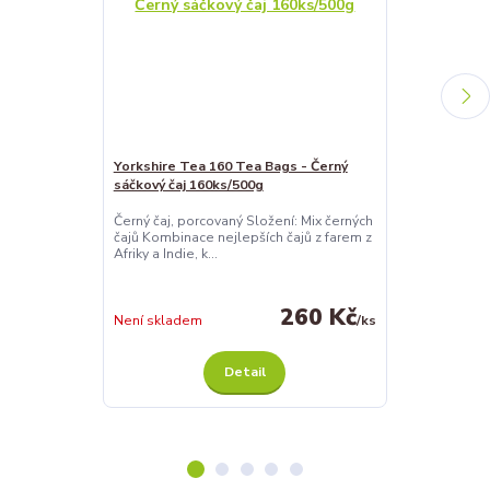
Yorkshire Tea 160 Tea Bags - Černý
sáčkový čaj 160ks/500g
Yorkshire Tea
sáčkový čaj 4
Černý čaj, porcovaný Složení: Mix černých
čajů Kombinace nejlepších čajů z farem z
Černý čaj, por
Afriky a Indie, k...
čajů Kombinace
Afriky a Indie, k
260 Kč
Není skladem
/
ks
Není skladem
Detail