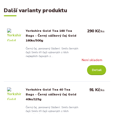
Další varianty produktu
290 Kč
Yorkshire Gold Tea 160 Tea
/
ks
Bags - Černý sáčkový čaj Gold
160ks/500g
Černý čaj, porcovaný Složení: Směs černých
čajů Směs tří čajů vybraných z těch
nejlepších čajových z...
Není skladem
Detail
91 Kč
Yorkshire Gold Tea 40 Tea
/
ks
Bags - Černý sáčkový čaj Gold
40ks/125g
Černý čaj, porcovaný Složení: Směs černých
čajů Směs tří čajů vybraných z těch