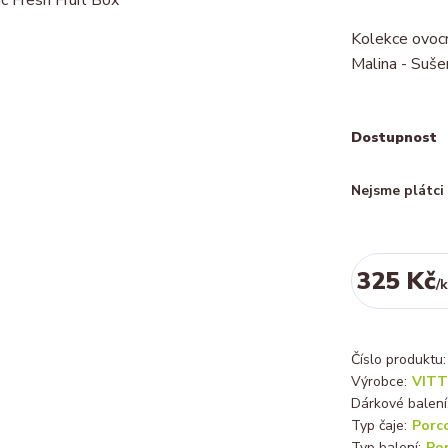
Kolekce ovocn
Malina - Sušen
Dostupnost
Nejsme plátc
325 Kč
/
k
Číslo produktu:
Výrobce:
VITT
Dárkové balení
Typ čaje:
Porc
Typ balení:
Po