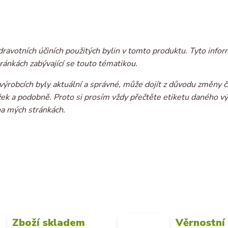
dravotních účiních použitých bylin v tomto produktu. Tyto infor
ránkách zabývající se touto tématikou.
ýrobcích byly aktuální a správné, může dojít z důvodu změny č
ožek a podobně. Proto si prosím vždy přečtěte etiketu daného v
na mých stránkách.
Zboží skladem
Věrnostní