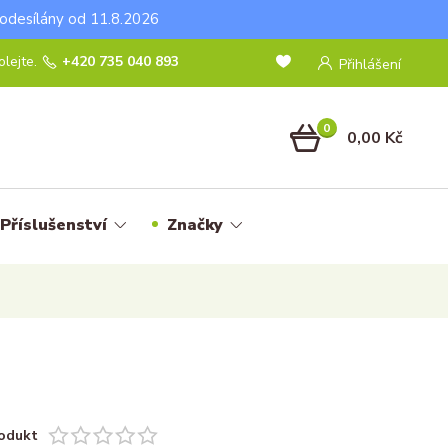
odesílány od 11.8.2026
lejte.
+420 735 040 893
Přihlášení
0
0,00 Kč
Příslušenství
Značky
odukt