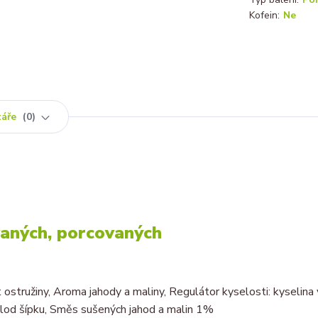
Kofein:
Ne
táře
0
vaných, porcovaných
t ostružiny, Aroma jahody a maliny, Regulátor kyselosti: kyselina 
Plod šípku, Směs sušených jahod a malin 1%