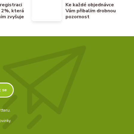
 registraci
Ke každé objednávce
u 2%, která
Vám přibalím drobnou
ím zvyšuje
pozornost
t se
tteru.
ovinky.