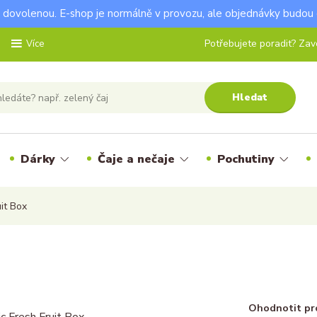
dovolenou. E-shop je normálně v provozu, ale objednávky budou 
Potřebujete poradit? Zavo
Více
Hledat
Dárky
Čaje a nečaje
Pochutiny
it Box
Ohodnotit pr