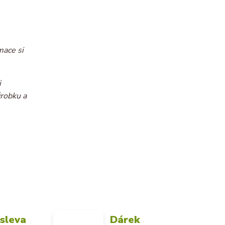
mace si
i
ýrobku a
 sleva
Dárek