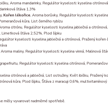
 ibišku, Aroma mandarinky, Regulátor kyselosti: kyselina citrónová
darinková šťáva 1,3%
ny,
Kořen lékořice
, Aroma borůvky, Regulátor kyselosti: kyselina
omerančová kůra, List černého rybízu
Aroma citrónu, Regulátor kyselosti: kyselina jablečná a citrónová,
y, Limetková šťáva 2,52%, Plod šípku
egulátor kyselosti: kyselina jablečná a citrónová, Pražený kořen 
tráva
y, Aroma maliny, Regulátor kyselosti: kyselina vinná, Malinová šť
grapefruitu, Regulátor kyselosti: kyselina citrónová, Pomerančov
elina citrónová a jablečná, List ostružiny, Květ ibišku, Pražený k
trónová kůra, Plod šípku, Šťáva z maracuji 0,6%, multivitamínový
se měly vyvarovat nadměrné spotřebě.