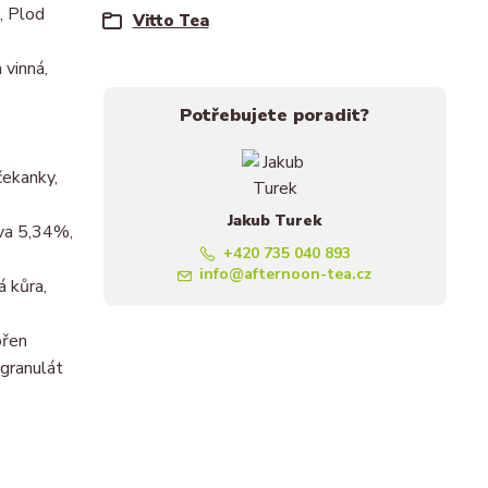
, Plod
Vitto Tea
 vinná,
Potřebujete poradit?
čekanky,
Jakub Turek
áva 5,34%,
+420 735 040 893
info@afternoon-tea.cz
á kůra,
ořen
 granulát