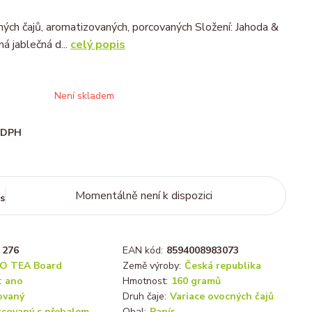
ých čajů, aromatizovaných, porcovaných Složení: Jahoda &
á jablečná d...
celý popis
Není skladem
i DPH
Momentálně není k dispozici
s
276
EAN kód:
8594008983073
O TEA Board
Země výroby:
Česká republika
:
ano
Hmotnost:
160 gramů
ovaný
Druh čaje:
Variace ovocných čajů
rcovaný s přebalem
Obal:
Papír