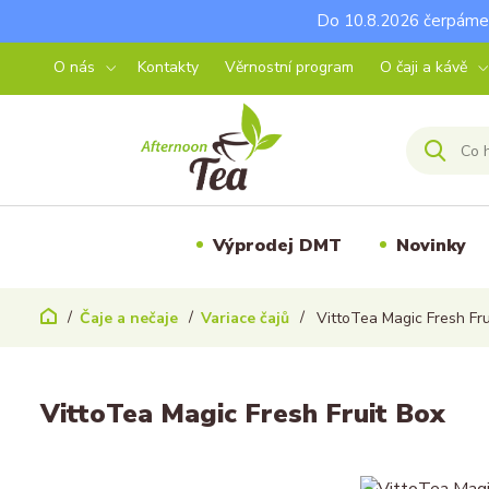
Do 10.8.2026 čerpáme 
O nás
Kontakty
Věrnostní program
O čaji a kávě
Výprodej DMT
Novinky
Čaje a nečaje
Variace čajů
VittoTea Magic Fresh Fru
VittoTea Magic Fresh Fruit Box