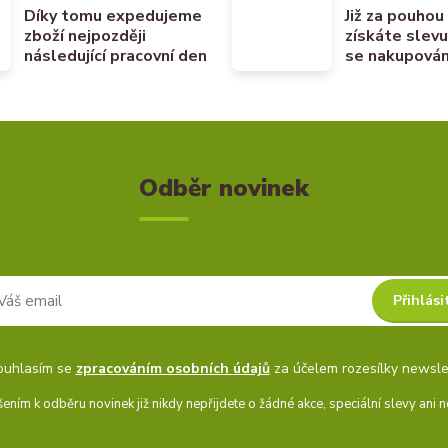
Díky tomu expedujeme
Již za pouhou
zboží nejpozději
získáte slev
následující pracovní den
se nakupován
Odběr novinek
Přihlási
ouhlasím se
zpracováním osobních údajů
za účelem rozesílky newsle
šením k odběru novinek již nikdy nepřijdete o žádné akce, speciální slevy ani n