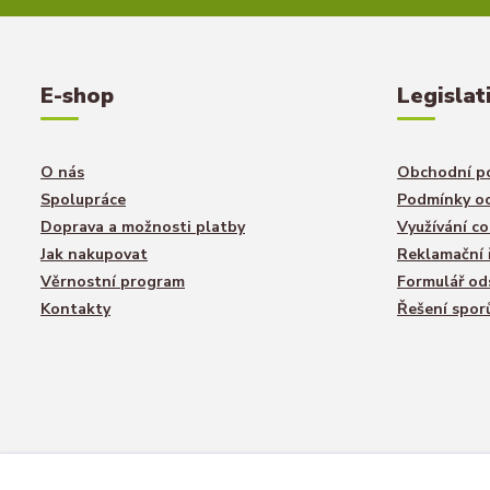
E-shop
Legislat
O nás
Obchodní p
Spolupráce
Podmínky oc
Doprava a možnosti platby
Využívání co
Jak nakupovat
Reklamační 
Věrnostní program
Formulář od
Kontakty
Řešení spor