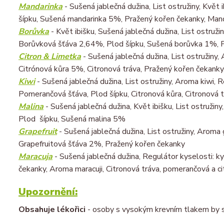
Mandarinka
- Sušená jablečná dužina, List ostružiny, Květ
šípku, Sušená mandarinka 5%, Pražený kořen čekanky, Man
Borůvka
- Květ ibišku, Sušená jablečná dužina, List ostruži
Borůvková šťáva 2,64%, Plod šípku, Sušená borůvka 1%, P
Citron & Limetka
- Sušená jablečná dužina, List ostružiny, 
Citrónová kůra 5%, Citronová tráva, Pražený kořen čekank
Kiwi
- Sušená jablečná dužina, List ostružiny, Aroma kiwi, R
Pomerančová šťáva, Plod šípku, Citronová kůra, Citronová 
Malina
- Sušená jablečná dužina, Květ ibišku, List ostružin
Plod šípku, Sušená malina 5%
Grapefruit
- Sušená jablečná dužina, List ostružiny, Aroma 
Grapefruitová šťáva 2%, Pražený kořen čekanky
Maracuja
- Sušená jablečná dužina, Regulátor kyselosti: kys
čekanky, Aroma maracuji, Citronová tráva, pomerančová a ci
Upozornění:
Obsahuje lékořici
- osoby s vysokým krevním tlakem by 