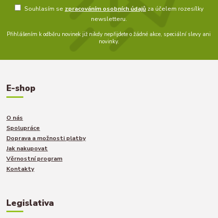
Souhlasím se
zpracováním osobních údajů
za účelem rozesílky
newsletteru.
Přihlášením k odběru novinek již nikdy nepřijdete o žádné akce, speciální slevy ani
novinky.
E-shop
O nás
Spolupráce
Doprava a možnosti platby
Jak nakupovat
Věrnostní program
Kontakty
Legislativa