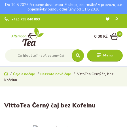
Do 10.8.2026 čerpáme dovolenou. E-shop je normálně v provozu, ale
objednávky budou odesílány od 11.8.2026
+420 735 040 893
0
0,00 Kč
Menu
Čaje a nečaje
Bezkofeinové čaje
VittoTea Černý čaj bez
Kofeinu
VittoTea Černý čaj bez Kofeinu