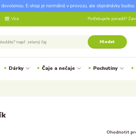
dovolenou. E-shop je normálně v provozu, ale objednávky budou 
Potřebujete poradit? Zavo
Více
Hledat
Dárky
Čaje a nečaje
Pochutiny
ík
Ohodnotit pr