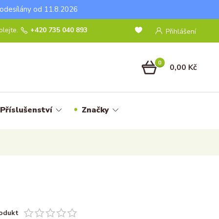
odesílány od 11.8.2026
lejte.
+420 735 040 893
Přihlášení
0
0,00 Kč
Příslušenství
Značky
odukt