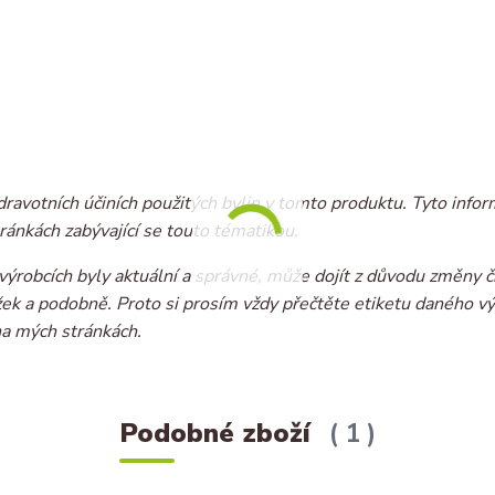
dravotních účiních použitých bylin v tomto produktu. Tyto infor
ránkách zabývající se touto tématikou.
ýrobcích byly aktuální a správné, může dojít z důvodu změny č
ožek a podobně. Proto si prosím vždy přečtěte etiketu daného v
na mých stránkách.
Podobné zboží
1