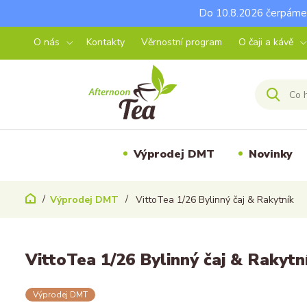
Do 10.8.2026 čerpáme 
O nás
Kontakty
Věrnostní program
O čaji a kávě
Výprodej DMT
Novinky
Výprodej DMT
VittoTea 1/26 Bylinný čaj & Rakytník
VittoTea 1/26 Bylinný čaj & Rakytn
Výprodej DMT