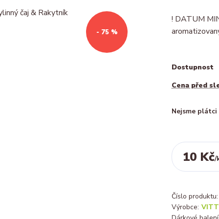
! DATUM MIN
aromatizovaný
- 75 %
Dostupnost
Cena před sl
Nejsme plátc
10 Kč
/
Číslo produktu:
Výrobce:
VITT
Dárkové balení