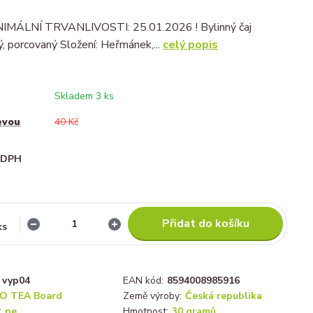
IMÁLNÍ TRVANLIVOSTI: 25.01.2026 ! Bylinný čaj
, porcovaný Složení: Heřmánek,...
celý popis
Skladem 3 ks
evou
40 Kč
i DPH
Přidat do košíku
ks
vyp04
EAN kód:
8594008985916
O TEA Board
Země výroby:
Česká republika
:
ne
Hmotnost:
30 gramů