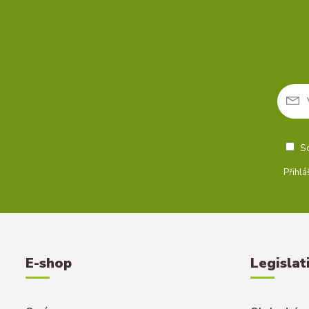
S
Přihlá
E-shop
Legislat