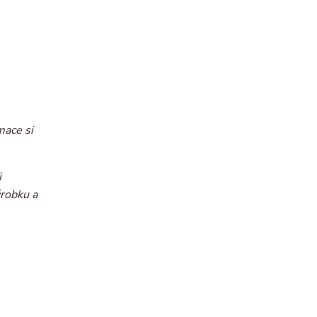
mace si
i
ýrobku a