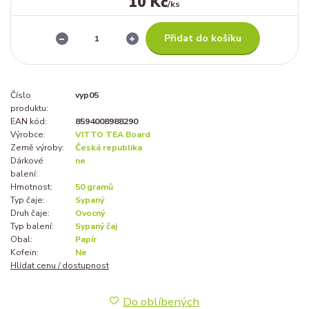
10 Kč
/
ks
Přidat do košíku
Číslo
vyp05
produktu:
EAN kód:
8594008988290
Výrobce:
VITTO TEA Board
Země výroby:
Česká republika
Dárkové
ne
balení:
Hmotnost:
50 gramů
Typ čaje:
Sypaný
Druh čaje:
Ovocný
Typ balení:
Sypaný čaj
Obal:
Papír
Kofein:
Ne
Hlídat cenu / dostupnost
Do oblíbených