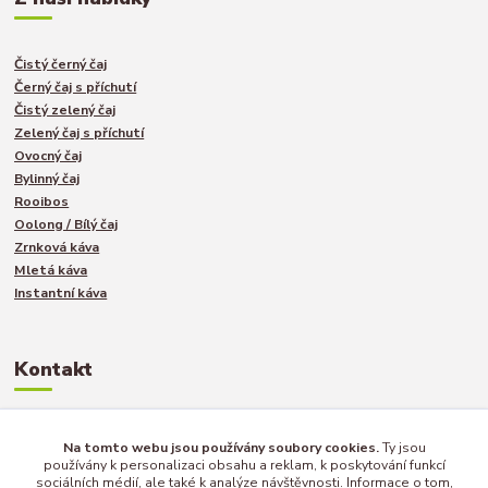
Čistý černý čaj
Černý čaj s příchutí
Čistý zelený čaj
Zelený čaj s příchutí
Ovocný čaj
Bylinný čaj
Rooibos
Oolong / Bílý čaj
Zrnková káva
Mletá káva
Instantní káva
Kontakt
Jakub Turek
Na tomto webu jsou používány soubory cookies.
Ty jsou
používány k personalizaci obsahu a reklam, k poskytování funkcí
+420 735 040 893
sociálních médií, ale také k analýze návštěvnosti. Informace o tom,