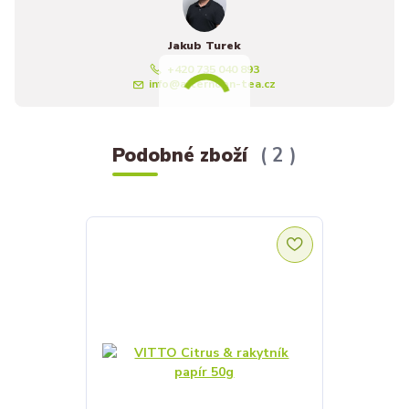
Jakub Turek
+420 735 040 893
info@afternoon-tea.cz
Podobné zboží
2