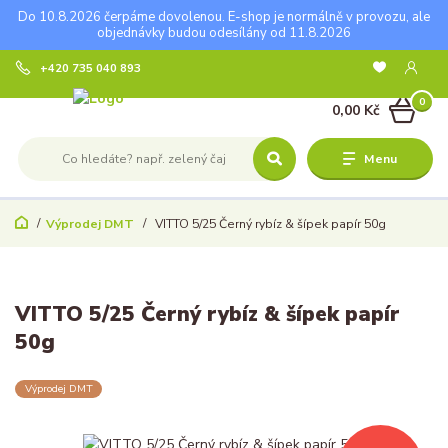
Do 10.8.2026 čerpáme dovolenou. E-shop je normálně v provozu, ale
objednávky budou odesílány od 11.8.2026
+420 735 040 893
0
0,00 Kč
Menu
Výprodej DMT
VITTO 5/25 Černý rybíz & šípek papír 50g
VITTO 5/25 Černý rybíz & šípek papír
50g
Výprodej DMT