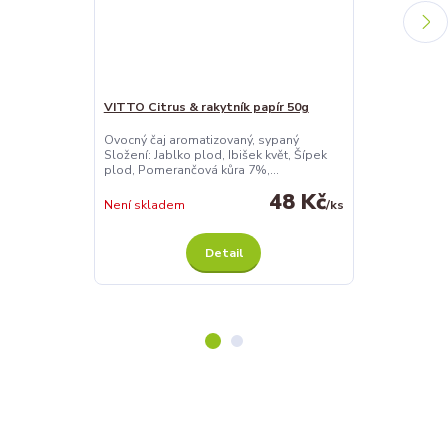
VITTO Citrus & rakytník papír 50g
VITTO Hruška 
Ovocný čaj aromatizovaný, sypaný
Ovocný čaj ar
Složení: Jablko plod, Ibišek květ, Šípek
Složení: Šípek 
plod, Pomerančová kůra 7%,...
plod 20%, Hruš
48 Kč
Není skladem
/
ks
Není skladem
Detail