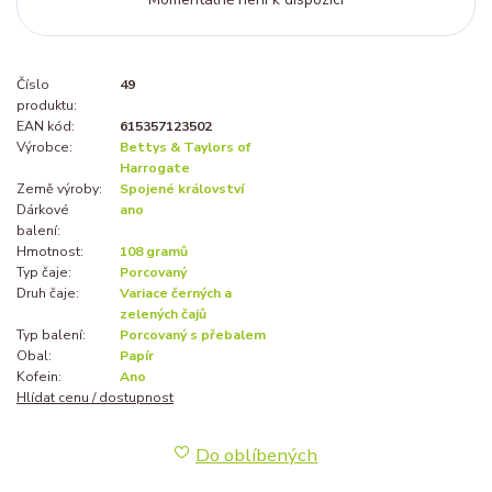
Číslo
49
produktu:
EAN kód:
615357123502
Výrobce:
Bettys & Taylors of
Harrogate
Země výroby:
Spojené království
Dárkové
ano
balení:
Hmotnost:
108 gramů
Typ čaje:
Porcovaný
Druh čaje:
Variace černých a
zelených čajů
Typ balení:
Porcovaný s přebalem
Obal:
Papír
Kofein:
Ano
Hlídat cenu / dostupnost
Do oblíbených