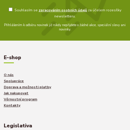
Souhlasím se
zpracováním osobních údajů
za účelem rozesílky
newsletteru.
Přihlášením k odběru novinek již nikdy nepřijdete o žádné akce, speciální slevy ani
novinky.
E-shop
O nás
Spolupráce
Doprava a možnosti platby
Jak nakupovat
Věrnostní program
Kontakty
Legislativa