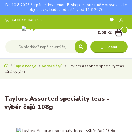
Do 10.8.2026 čerpáme dovolenou. E-shop je normálně v provozu, ale
objednávky budou odesílány od 11.8.2026
+420 735 040 893
0
0,00 Kč
Menu
Čaje a nečaje
Variace čajů
Taylors Assorted speciality teas -
výběr čajů 108g
Taylors Assorted speciality teas -
výběr čajů 108g