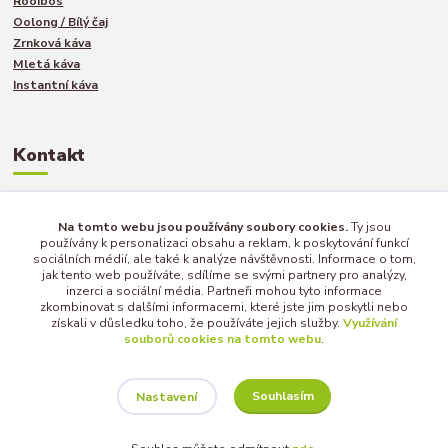
Rooibos
Oolong / Bílý čaj
Zrnková káva
Mletá káva
Instantní káva
Kontakt
Jakub Turek
Na tomto webu jsou používány soubory cookies.
Ty jsou
používány k personalizaci obsahu a reklam, k poskytování funkcí
+420 735 040 893
sociálních médií, ale také k analýze návštěvnosti. Informace o tom,
jak tento web používáte, sdílíme se svými partnery pro analýzy,
inzerci a sociální média. Partneři mohou tyto informace
info@afternoon-tea.cz
zkombinovat s dalšími informacemi, které jste jim poskytli nebo
získali v důsledku toho, že používáte jejich služby.
Využívání
souborů cookies na tomto webu
.
Souhlasím
Nastavení
Copyright © 2017 - 2025 | AFTERNOON-TEA.CZ