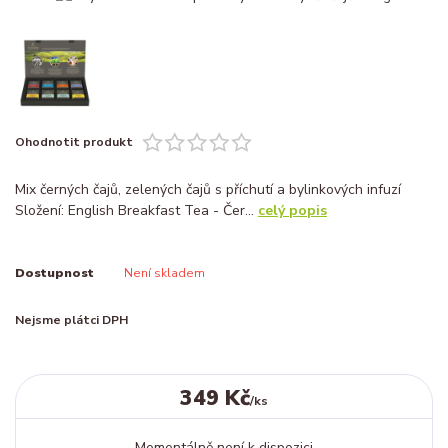
Ohodnotit produkt
Mix černých čajů, zelených čajů s příchutí a bylinkových infuzí
Složení: English Breakfast Tea - Čer...
celý popis
Dostupnost
Není skladem
Nejsme plátci DPH
349 Kč
/
ks
Momentálně není k dispozici