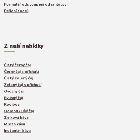
Formulář odstoupení od smlouvy
Řešení sporů
Z naší nabídky
Čistý černý čaj
Černý čaj s příchutí
Čistý zelený čaj
Zelený čaj s příchutí
Ovocný čaj
Bylinný čaj
Rooibos
Oolong / Bílý čaj
Zrnková káva
Mletá káva
Instantní káva