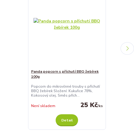
Panda popcorn s příchutí BBQ žebírek
Panda popcorn
100g
Popcorn do mik
slaniny Složen
Popcorn do mikrovlnné trouby s příchutí
olej, Směs přích
BBQ žebírek Složení: Kukuřice 78%,
Kokosový olej, Směs přích...
25 Kč
Není skladem
/
ks
Není skladem
Detail