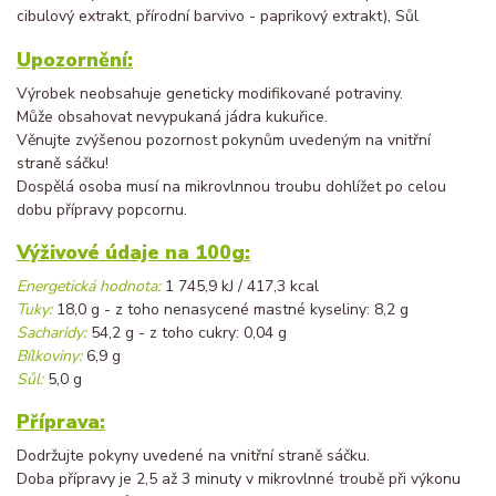
cibulový extrakt, přírodní barvivo - paprikový extrakt), Sůl
Upozornění:
Výrobek neobsahuje geneticky modifikované potraviny.
Může obsahovat nevypukaná jádra kukuřice.
Věnujte zvýšenou pozornost pokynům uvedeným na vnitřní
straně sáčku!
Dospělá osoba musí na mikrovlnnou troubu dohlížet po celou
dobu přípravy popcornu.
Výživové údaje na 100g:
Energetická hodnota:
1 745,9 kJ / 417,3 kcal
Tuky:
18,0 g - z toho nenasycené mastné kyseliny: 8,2 g
Sacharidy:
54,2 g - z toho cukry: 0,04 g
Bílkoviny:
6,9 g
Sůl:
5,0 g
Příprava:
Dodržujte pokyny uvedené na vnitřní straně sáčku.
Doba přípravy je 2,5 až 3 minuty v mikrovlnné troubě při výkonu