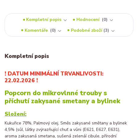
Kompletní popis
Hodnocení
0
Komentáře
0
Podobné zboží
3
Kompletní popis
! DATUM MINIMÁLNÍ TRVANLIVOSTI:
22.02.2026 !
Popcorn do mikrovlnné trouby s
příchutí zakysané smetany a bylinek
Složení:
Kukuřice 78%, Palmový olej, Směs zakysané smětany a bylinek
4,5% (sůl, látky zvýrazňující chuť a vůni (E621, E627, E631),
aroma zakysaná smetana, sušená zelenáí cibule, přírodní