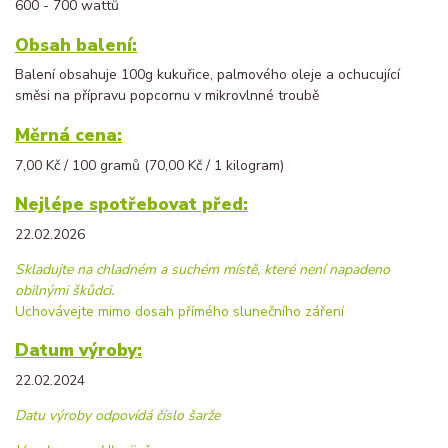
600 - 700 wattů
Obsah balení:
Balení obsahuje 100g kukuřice, palmového oleje a ochucující
směsi na přípravu popcornu v mikrovlnné troubě
Měrná cena:
7,00 Kč / 100 gramů (70,00 Kč / 1 kilogram)
Nejlépe spotřebovat před:
22.02.2026
Skladujte na chladném a suchém místě, které není napadeno
obilnými škůdci.
Uchovávejte mimo dosah přímého slunečního záření
Datum výroby:
22.02.2024
Datu výroby odpovídá číslo šarže