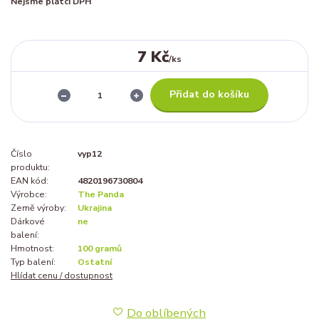
Nejsme plátci DPH
7 Kč
/
ks
Přidat do košíku
Číslo
vyp12
produktu:
EAN kód:
4820196730804
Výrobce:
The Panda
Země výroby:
Ukrajina
Dárkové
ne
balení:
Hmotnost:
100 gramů
Typ balení:
Ostatní
Hlídat cenu / dostupnost
Do oblíbených