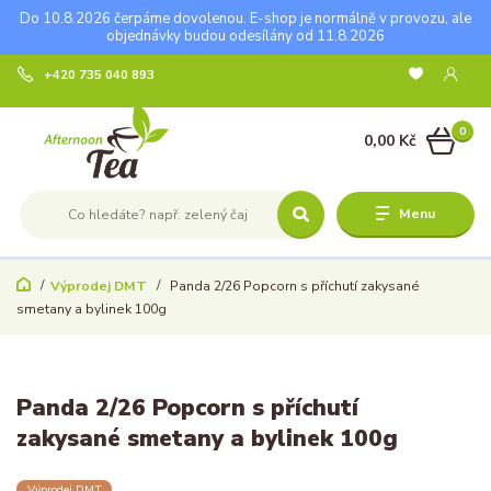
Do 10.8.2026 čerpáme dovolenou. E-shop je normálně v provozu, ale
objednávky budou odesílány od 11.8.2026
+420 735 040 893
0
0,00 Kč
Menu
Výprodej DMT
Panda 2/26 Popcorn s příchutí zakysané
smetany a bylinek 100g
Panda 2/26 Popcorn s příchutí
zakysané smetany a bylinek 100g
Výprodej DMT