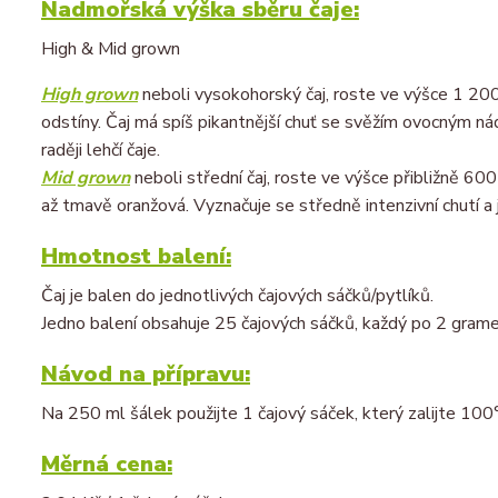
Nadmořská výška sběru čaje:
High & Mid grown
High grown
neboli vysokohorský čaj, roste ve výšce 1 20
odstíny. Čaj má spíš pikantnější chuť se svěžím ovocným nád
raději lehčí čaje.
Mid grown
neboli střední čaj, roste ve výšce přibližně 6
až tmavě oranžová. Vyznačuje se středně intenzivní chutí 
Hmotnost balení:
Čaj je balen do jednotlivých čajových sáčků/pytlíků.
Jedno balení obsahuje 25 čajových sáčků, každý po 2 grame
Návod na přípravu:
Na 250 ml šálek použijte 1 čajový sáček, který zalijte 10
Měrná cena: