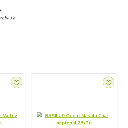
i
ýrobku a