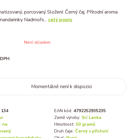
matizovaný, porcovaný Složení: Černý čaj, Přírodní aroma
mandarinky Nadmořs...
celý popis
Není skladem
i DPH
Momentálně není k dispozici
134
EAN kód:
4792252935235
ur
Země výroby:
Srí Lanka
:
ne
Hmotnost:
50 gramů
ovaný
Druh čaje:
Černý s příchutí
rcovaný bez přebalu
Obal:
Papír