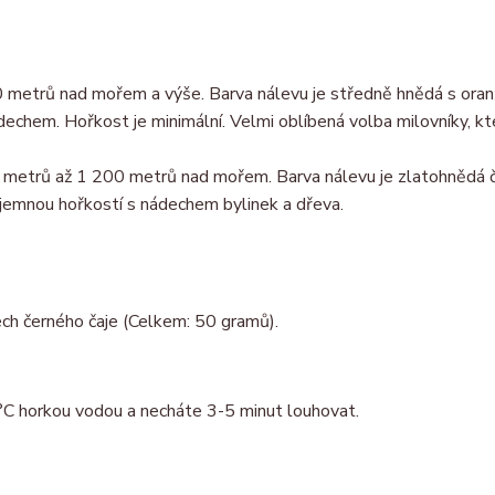
0 metrů nad mořem a výše. Barva nálevu je středně hnědá s ora
echem. Hořkost je minimální. Velmi oblíbená volba milovníky, kte
00 metrů až 1 200 metrů nad mořem. Barva nálevu je zlatohnědá č
a jemnou hořkostí s nádechem bylinek a dřeva.
ch černého čaje (Celkem: 50 gramů).
0°C horkou vodou a necháte 3-5 minut louhovat.