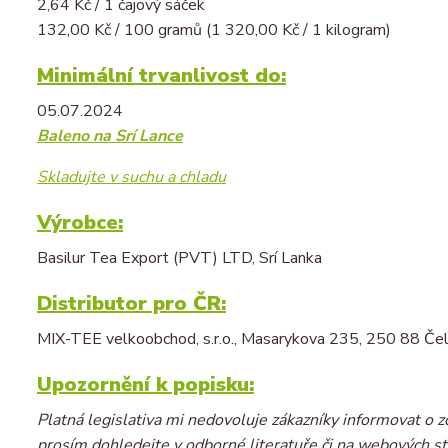
2,64 Kč / 1 čajový sáček
132,00 Kč / 100 gramů (1 320,00 Kč / 1 kilogram)
Minimální trvanlivost do:
05.07.2024
Baleno na Srí Lance
Skladujte v suchu a chladu
Výrobce:
Basilur Tea Export (PVT) LTD, Srí Lanka
Distributor pro ČR:
MIX-TEE velkoobchod, s.r.o., Masarykova 235, 250 88 Čel
Upozornění k popisku:
Platná legislativa mi nedovoluje zákazníky informovat o z
prosím dohledejte v odborné literatuře či na webových st