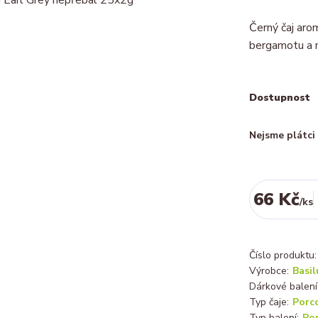
Černý čaj aro
bergamotu a 
Dostupnost
Nejsme plátc
66 Kč
/
ks
Číslo produktu:
Výrobce:
Basil
Dárkové balení
Typ čaje:
Porc
Typ balení:
Po