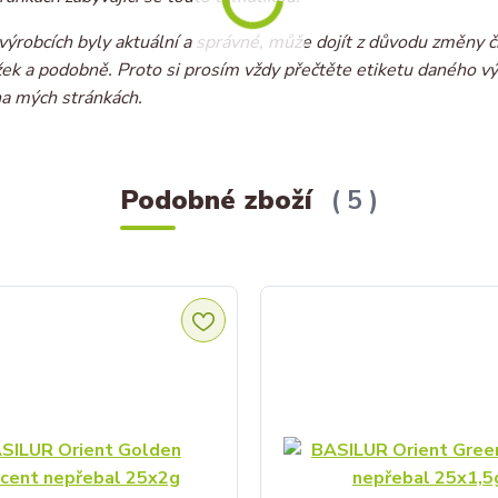
ýrobcích byly aktuální a správné, může dojít z důvodu změny č
ožek a podobně. Proto si prosím vždy přečtěte etiketu daného v
na mých stránkách.
Podobné zboží
5