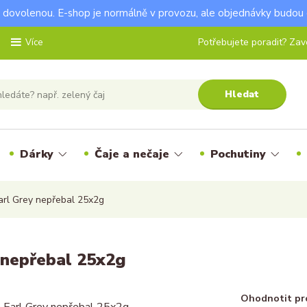
dovolenou. E-shop je normálně v provozu, ale objednávky budou 
Potřebujete poradit? Zavo
Více
Hledat
Dárky
Čaje a nečaje
Pochutiny
arl Grey nepřebal 25x2g
 nepřebal 25x2g
Ohodnotit pr