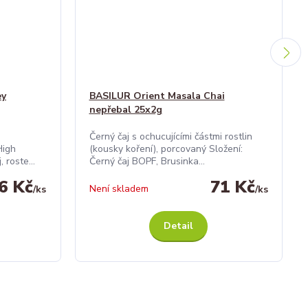
ey
BASILUR Orient Masala Chai
nepřebal 25x2g
Černý čaj s ochucujícími částmi rostlin
High
(kousky koření), porcovaný Složení:
 roste...
Černý čaj BOPF, Brusinka...
6 Kč
71 Kč
Není skladem
/
ks
/
ks
Detail