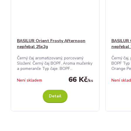
BASILUR Orient Frosty Afternoon
BASILUR 
nepřebal 25x2g
nepřebal
Černý čaj aromatizovaný, porcovaný
Černý čaj,
Složení: Černý čaj BOPF, Aroma mučenky
BOPF Typ 
a pomeranče Typ čaje: BOPF...
Orange Pek
66 Kč
Není skladem
Není skla
/
ks
Detail