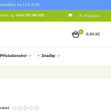
odesílány od 11.8.2026
lejte.
+420 735 040 893
Přihlášení
0
0,00 Kč
Příslušenství
Značky
odukt