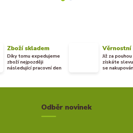
Zboží skladem
Věrnostní
Díky tomu expedujeme
Již za pouhou
zboží nejpozději
získáte slev
následující pracovní den
se nakupován
Odběr novinek