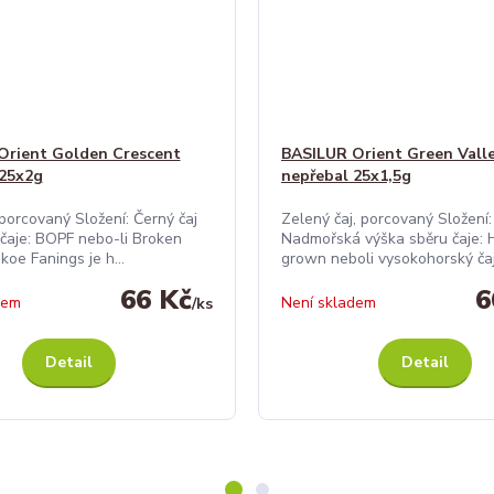
Orient Golden Crescent
BASILUR Orient Green Vall
 25x2g
nepřebal 25x1,5g
 porcovaný Složení: Černý čaj
Zelený čaj, porcovaný Složení:
čaje: BOPF nebo-li Broken
Nadmořská výška sběru čaje: 
oe Fanings je h...
grown neboli vysokohorský čaj,
66 Kč
6
dem
Není skladem
/
ks
Detail
Detail