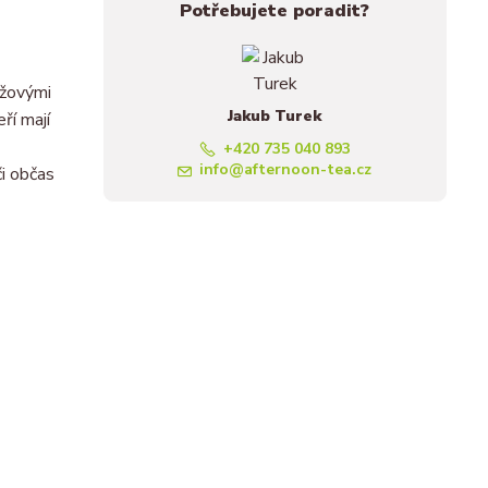
Potřebujete poradit?
nžovými
Jakub Turek
ří mají
+420 735 040 893
info@afternoon-tea.cz
i občas