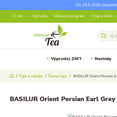
Do 10.8.2026 čerpáme 
O nás
Kontakty
Věrnostní program
O čaji a kávě
Výprodej DMT
Novinky
Čaje a nečaje
Černé čaje
BASILUR Orient Persian E
BASILUR Orient Persian Earl Grey