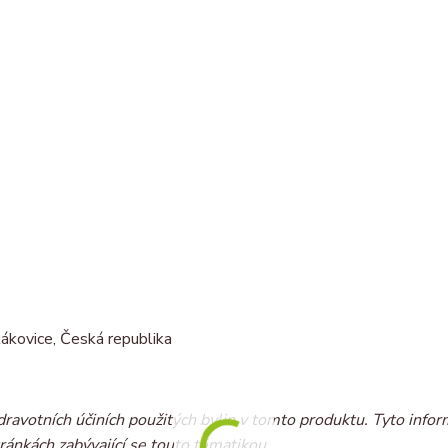
ákovice, Česká republika
dravotních účiních použitých bylin v tomto produktu. Tyto infor
ránkách zabývající se touto tématikou.