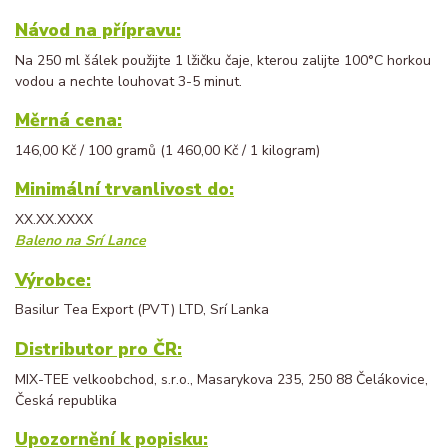
Návod na přípravu:
Na 250 ml šálek použijte 1 lžičku čaje, kterou zalijte 100°C horkou
vodou a nechte louhovat 3-5 minut.
Měrná cena:
146,00 Kč / 100 gramů (1 460,00 Kč / 1 kilogram)
Minimální trvanlivost do:
XX.XX.XXXX
Baleno na Srí Lance
Výrobce:
Basilur Tea Export (PVT) LTD, Srí Lanka
Distributor pro ČR:
MIX-TEE velkoobchod, s.r.o., Masarykova 235, 250 88 Čelákovice,
Česká republika
Upozornění k popisku: