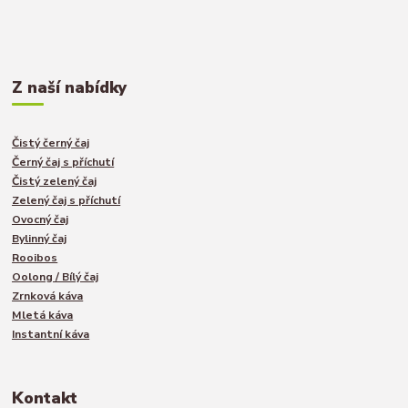
Z naší nabídky
Čistý černý čaj
Černý čaj s příchutí
Čistý zelený čaj
Zelený čaj s příchutí
Ovocný čaj
Bylinný čaj
Rooibos
Oolong / Bílý čaj
Zrnková káva
Mletá káva
Instantní káva
Kontakt