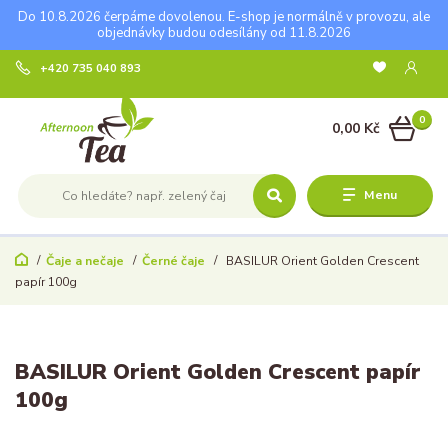
Do 10.8.2026 čerpáme dovolenou. E-shop je normálně v provozu, ale
objednávky budou odesílány od 11.8.2026
+420 735 040 893
0
0,00 Kč
Menu
Čaje a nečaje
Černé čaje
BASILUR Orient Golden Crescent
papír 100g
BASILUR Orient Golden Crescent papír
100g