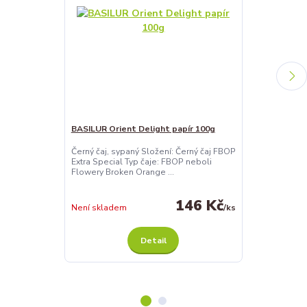
BASILUR Orient Delight papír 100g
BASILUR Orien
100g
Černý čaj, sypaný Složení: Černý čaj FBOP
Extra Special Typ čaje: FBOP neboli
Černý čaj arom
Flowery Broken Orange ...
částmi rostlin
Složení: Černý 
146 Kč
Není skladem
/
ks
Není skladem
Detail