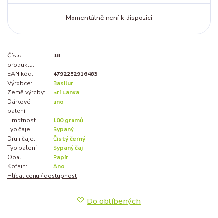
Momentálně není k dispozici
Číslo
48
produktu:
EAN kód:
4792252916463
Výrobce:
Basilur
Země výroby:
Srí Lanka
Dárkové
ano
balení:
Hmotnost:
100 gramů
Typ čaje:
Sypaný
Druh čaje:
Čistý černý
Typ balení:
Sypaný čaj
Obal:
Papír
Kofein:
Ano
Hlídat cenu / dostupnost
Do oblíbených