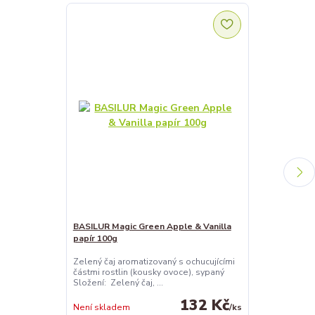
BASILUR Magic Green Apple & Vanilla
BASILUR Magi
papír 100g
Passion Fruit
Zelený čaj aromatizovaný s ochucujícími
Zelený čaj aro
částmi rostlin (kousky ovoce), sypaný
částmi rostlin
Složení: Zelený čaj, ...
Složení: Zelený
132 Kč
Není skladem
/
ks
Není skladem