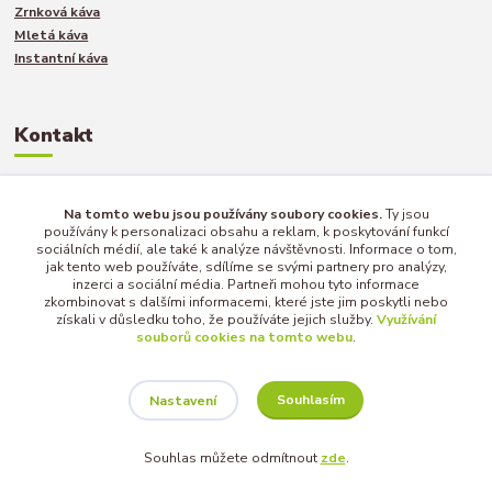
Zrnková káva
Mletá káva
Instantní káva
Kontakt
Jakub Turek
Na tomto webu jsou používány soubory cookies.
Ty jsou
používány k personalizaci obsahu a reklam, k poskytování funkcí
+420 735 040 893
sociálních médií, ale také k analýze návštěvnosti. Informace o tom,
jak tento web používáte, sdílíme se svými partnery pro analýzy,
inzerci a sociální média. Partneři mohou tyto informace
info@afternoon-tea.cz
zkombinovat s dalšími informacemi, které jste jim poskytli nebo
získali v důsledku toho, že používáte jejich služby.
Využívání
souborů cookies na tomto webu
.
Souhlasím
Nastavení
Copyright © 2017 - 2025 | AFTERNOON-TEA.CZ
Souhlas můžete odmítnout
zde
.
Vytvořeno na
Eshop-rychle.cz