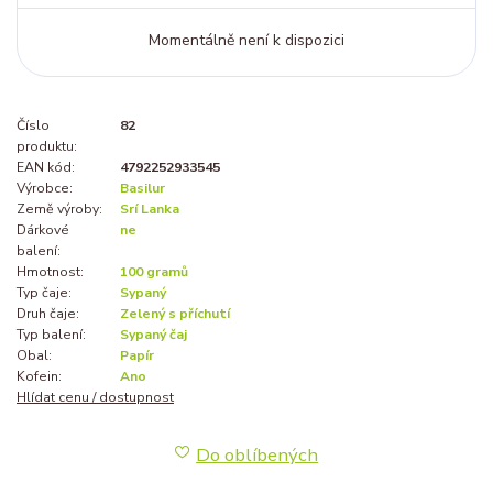
Momentálně není k dispozici
Číslo
82
produktu:
EAN kód:
4792252933545
Výrobce:
Basilur
Země výroby:
Srí Lanka
Dárkové
ne
balení:
Hmotnost:
100 gramů
Typ čaje:
Sypaný
Druh čaje:
Zelený s příchutí
Typ balení:
Sypaný čaj
Obal:
Papír
Kofein:
Ano
Hlídat cenu / dostupnost
Do oblíbených