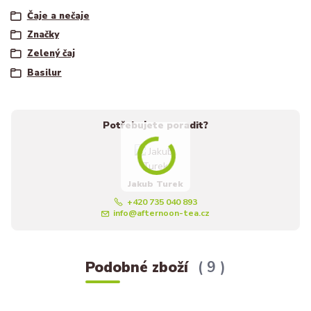
Čaje a nečaje
Značky
Zelený čaj
Basilur
Potřebujete poradit?
Jakub Turek
+420 735 040 893
info@afternoon-tea.cz
Podobné zboží
9