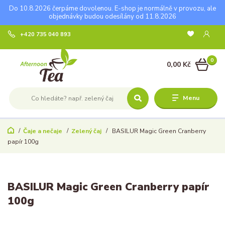
Do 10.8.2026 čerpáme dovolenou. E-shop je normálně v provozu, ale
objednávky budou odesílány od 11.8.2026
+420 735 040 893
0
0,00 Kč
Menu
Čaje a nečaje
Zelený čaj
BASILUR Magic Green Cranberry
papír 100g
BASILUR Magic Green Cranberry papír
100g