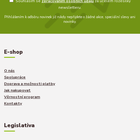
Souhlasím se
zpracováním osobních údajů
za účelem rozesílky
newsletteru.
Přihlášením k odběru novinek již nikdy nepřijdete o žádné akce, speciální slevy ani
novinky.
E-shop
O nás
Spolupráce
Doprava a možnosti platby
Jak nakupovat
Věrnostní program
Kontakty
Legislativa