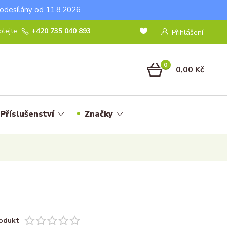
odesílány od 11.8.2026
lejte.
+420 735 040 893
Přihlášení
0
0,00 Kč
Příslušenství
Značky
odukt