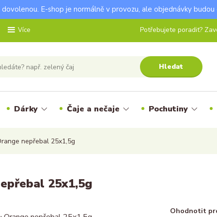
dovolenou. E-shop je normálně v provozu, ale objednávky budou 
Potřebujete poradit? Zavo
Více
Hledat
Dárky
Čaje a nečaje
Pochutiny
range nepřebal 25x1,5g
epřebal 25x1,5g
Ohodnotit pr