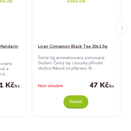
 Mandarin
Liran Cinnamon Black Tea 20x1,5g
Černý čaj aromatizovaný, porcovaný
Složení: Černý čaj s kousky přírodní
rcovaný
skořice Návod na přípravu: N...
ové a
b...
1 Kč
47 Kč
Není skladem
/
ks
/
ks
Detail