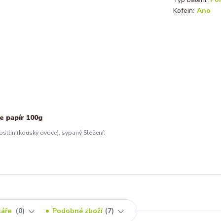
Kofein:
Ano
 papír 100g
ostlin (kousky ovoce), sypaný Složení:
táře
0
Podobné zboží
7