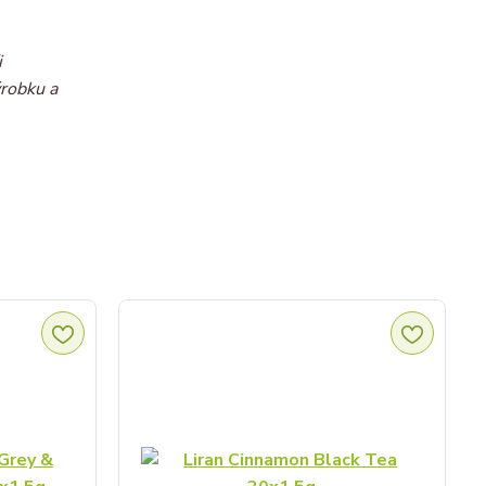
i
ýrobku a