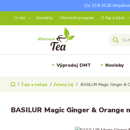
Do 10.8.2026 čerpáme 
O nás
Kontakty
Věrnostní program
O čaji a kávě
Výprodej DMT
Novinky
Čaje a nečaje
Zelený čaj
BASILUR Magic Ginger & O
BASILUR Magic Ginger & Orange n