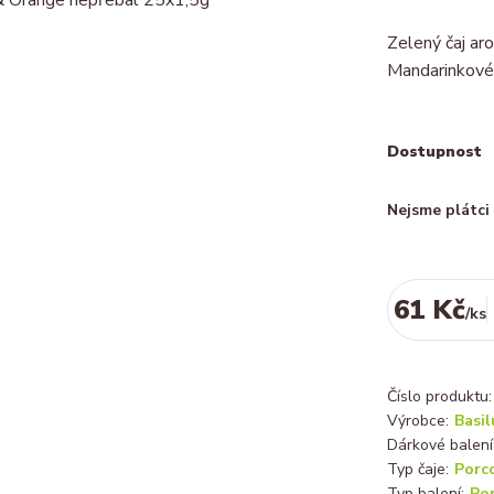
Zelený čaj ar
Mandarinkové
Dostupnost
Nejsme plátc
61 Kč
/
ks
Číslo produktu:
Výrobce:
Basil
Dárkové balení
Typ čaje:
Porc
Typ balení:
Po