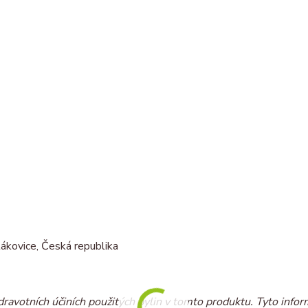
ákovice, Česká republika
dravotních účiních použitých bylin v tomto produktu. Tyto infor