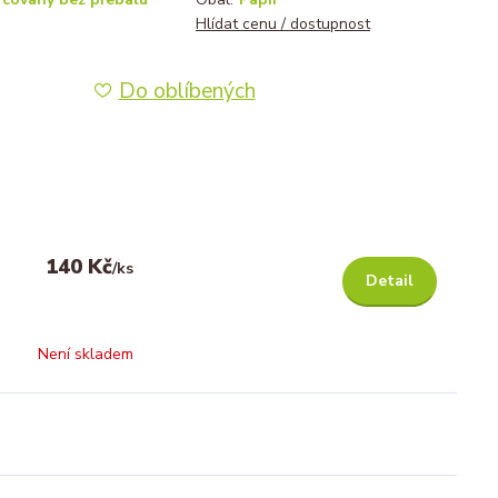
Hlídat cenu / dostupnost
Do oblíbených
140 Kč
/
ks
Detail
Není skladem