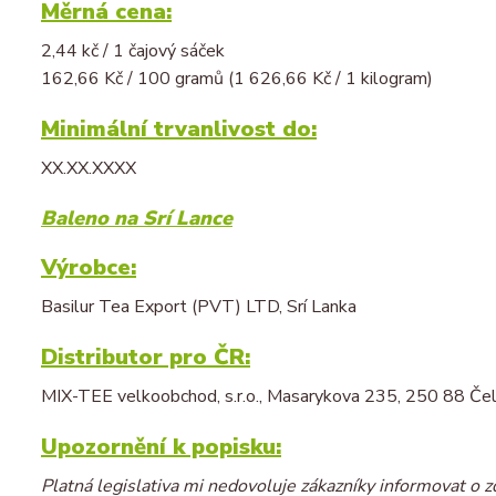
Měrná cena:
2,44 kč / 1 čajový sáček
162,66 Kč / 100 gramů (1 626,66 Kč / 1 kilogram)
Minimální trvanlivost do:
XX.XX.XXXX
Baleno na Srí Lance
Výrobce:
Basilur Tea Export (PVT) LTD, Srí Lanka
Distributor pro ČR:
MIX-TEE velkoobchod, s.r.o., Masarykova 235, 250 88 Čel
Upozornění k popisku:
Platná legislativa mi nedovoluje zákazníky informovat o z