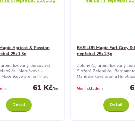
agic Apricot & Passion
BASILUR Magic Earl Grey &
řebal 25x1,5g
nepřebal 25x1,5g
 aromatizovaný, porcovaný
Zelený čaj aromatizovaný, po
elený čaj, Meruňkové -
Složení: Zelený čaj, Bergamot
 Mučenkové aroma Hmot...
Mandarinkové aroma Hmotnost 
61 Kč
6
dem
Není skladem
/
ks
Detail
Detail