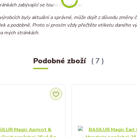
ránkách zabývající se touto tématikou.
ýrobcích byly aktuální a správné, může dojít z důvodu změny č
ožek a podobně. Proto si prosím vždy přečtěte etiketu daného v
na mých stránkách.
Podobné zboží
7