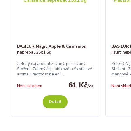
BASILUR Magic Apple & Cinnamon
BASILUR M
nepřebal 25x1,5g
Fruit nep
Zelený čaj aromatizovaný, porcovaný
Zelený čaj
Složení: Zelený čaj, Jablkové a Skořicové
Složení: Z
aroma Hmotnost balení:...
Mangové -
61 Kč
Není skladem
Není skla
/
ks
Detail