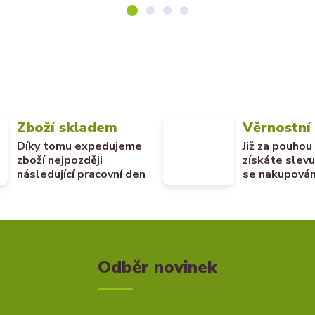
Zboží skladem
Věrnostní
Díky tomu expedujeme
Již za pouhou
zboží nejpozději
získáte slev
následující pracovní den
se nakupován
Odběr novinek