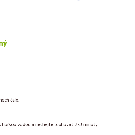
ný
mech čaje.
°C horkou vodou a nechejte louhovat 2-3 minuty.