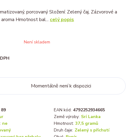
omatizovaný, porcovaný Složení: Zelený čaj, Zázvorové a
 aroma Hmotnost bal...
celý popis
Není skladem
i DPH
Momentálně není k dispozici
89
EAN kód:
4792252934665
ur
Země výroby:
Srí Lanka
:
ne
Hmotnost:
37,5 gramů
ovaný
Druh čaje:
Zelený s příchutí
rcovaný bez přebalu
Obal:
Papír