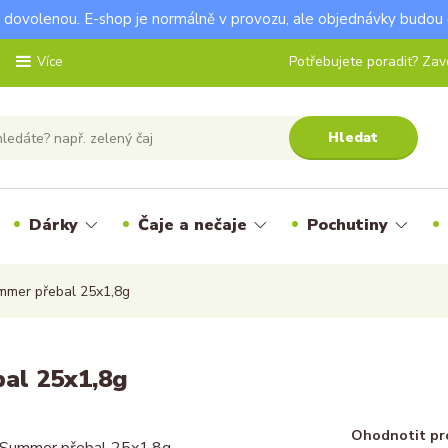
dovolenou. E-shop je normálně v provozu, ale objednávky budou 
Potřebujete poradit? Zavo
Více
Hledat
Dárky
Čaje a nečaje
Pochutiny
mmer přebal 25x1,8g
al 25x1,8g
Ohodnotit pr