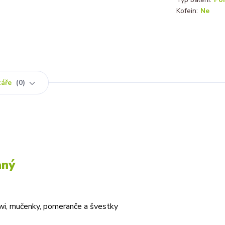
Kofein:
Ne
táře
0
aný
 kiwi, mučenky, pomeranče a švestky