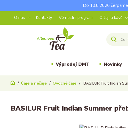
Do 10.8.2026 čerpáme 
O nás
Kontakty
Věrnostní program
O čaji a kávě
Výprodej DMT
Novinky
Čaje a nečaje
Ovocné čaje
BASILUR Fruit Indian Su
BASILUR Fruit Indian Summer přeb