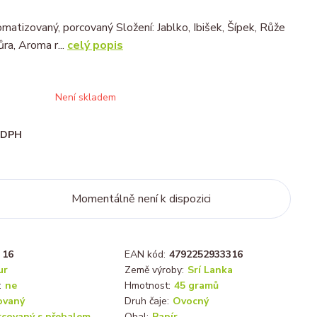
omatizovaný, porcovaný Složení: Jablko, Ibišek, Šípek, Růže
ůra, Aroma r...
celý popis
Není skladem
i DPH
Momentálně není k dispozici
16
EAN kód:
4792252933316
ur
Země výroby:
Srí Lanka
:
ne
Hmotnost:
45 gramů
ovaný
Druh čaje:
Ovocný
rcovaný s přebalem
Obal:
Papír