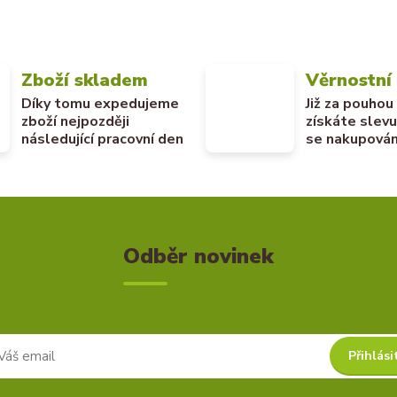
Zboží skladem
Věrnostní
Díky tomu expedujeme
Již za pouhou
zboží nejpozději
získáte slev
následující pracovní den
se nakupován
Odběr novinek
Přihlási