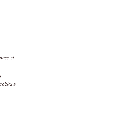
mace si
i
ýrobku a