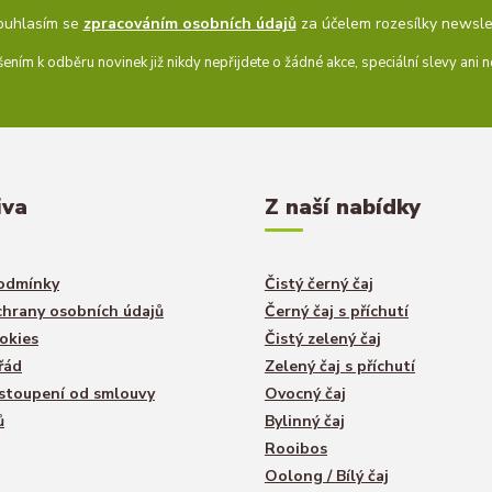
ouhlasím se
zpracováním osobních údajů
za účelem rozesílky newsle
šením k odběru novinek již nikdy nepřijdete o žádné akce, speciální slevy ani n
iva
Z naší nabídky
odmínky
Čistý černý čaj
hrany osobních údajů
Černý čaj s příchutí
okies
Čistý zelený čaj
řád
Zelený čaj s příchutí
stoupení od smlouvy
Ovocný čaj
ů
Bylinný čaj
Rooibos
Oolong / Bílý čaj