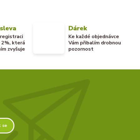
 sleva
Dárek
 registraci
Ke každé objednávce
u 2%, která
Vám přibalím drobnou
ím zvyšuje
pozornost
t se