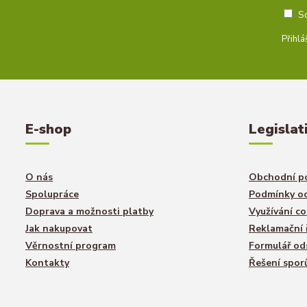
S
Přihlá
E-shop
Legislat
O nás
Obchodní p
Spolupráce
Podmínky oc
Doprava a možnosti platby
Využívání co
Jak nakupovat
Reklamační 
Věrnostní program
Formulář od
Kontakty
Řešení spor