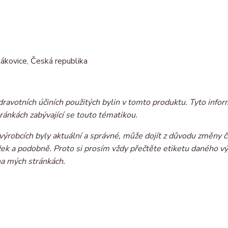
ákovice, Česká republika
dravotních účiních použitých bylin v tomto produktu. Tyto infor
ránkách zabývající se touto tématikou.
ýrobcích byly aktuální a správné, může dojít z důvodu změny č
ožek a podobně. Proto si prosím vždy přečtěte etiketu daného v
na mých stránkách.