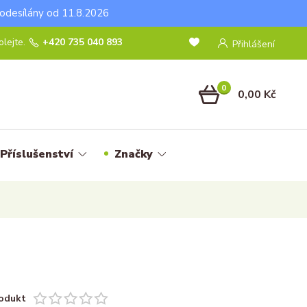
odesílány od 11.8.2026
lejte.
+420 735 040 893
Přihlášení
0
0,00 Kč
Příslušenství
Značky
odukt