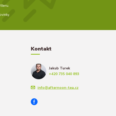
tteru.
ovinky.
Kontakt
Jakub Turek
+420 735 040 893
info@afternoon-tea.cz