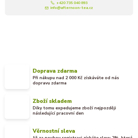
+420 735 040 893
info@afternoon-tea.cz
Doprava zdarma
Při nákupu nad 2 000 Kč získáváte od nás
dopravu zdarma
Zboží skladem
Díky tomu expedujeme zboží nejpozději
následující pracovní den
Věrnostní sleva
Již za pouhou registraci získáte slevu 2%, která