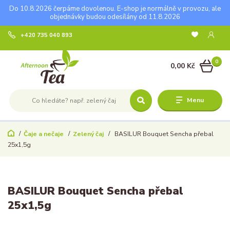
Do 10.8.2026 čerpáme dovolenou. E-shop je normálně v provozu, ale
objednávky budou odesílány od 11.8.2026
+420 735 040 893
0
0,00 Kč
Menu
Čaje a nečaje
Zelený čaj
BASILUR Bouquet Sencha přebal
25x1,5g
BASILUR Bouquet Sencha přebal
25x1,5g