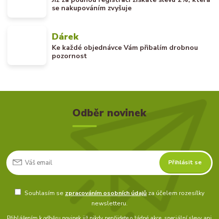
se nakupováním zvyšuje
Dárek
Ke každé objednávce Vám přibalím drobnou
pozornost
Odběr novinek
Přihlásit se
Souhlasím se
zpracováním osobních údajů
za účelem rozesílky
newsletteru.
Přihlášením k odběru novinek již nikdy nepřijdete o žádné akce, speciální slevy ani