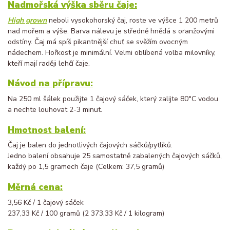
Nadmořská výška sběru čaje:
High grown
neboli vysokohorský čaj, roste ve výšce 1 200 metrů
nad mořem a výše. Barva nálevu je středně hnědá s oranžovými
odstíny. Čaj má spíš pikantnější chuť se svěžím ovocným
nádechem. Hořkost je minimální. Velmi oblíbená volba milovníky,
kteří mají raději lehčí čaje.
Návod na přípravu:
Na 250 ml šálek použijte 1 čajový sáček, který zalijte 80°C vodou
a nechte louhovat 2-3 minut.
Hmotnost balení:
Čaj je balen do jednotlivých čajových sáčků/pytlíků.
Jedno balení obsahuje 25 samostatně zabalených čajových sáčků,
každý po 1,5 gramech čaje (Celkem: 37,5 gramů)
Měrná cena:
3,56 Kč / 1 čajový sáček
237,33 Kč / 100 gramů (2 373,33 Kč / 1 kilogram)