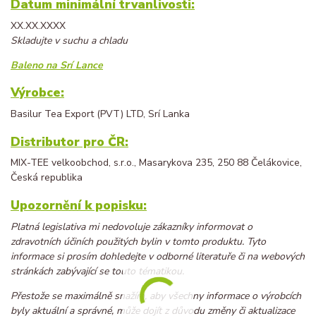
Datum minimální trvanlivosti:
XX.XX.XXXX
Skladujte v suchu a chladu
Baleno na Srí Lance
Výrobce:
Basilur Tea Export (PVT) LTD, Srí Lanka
Distributor pro ČR:
MIX-TEE velkoobchod, s.r.o., Masarykova 235, 250 88 Čelákovice,
Česká republika
Upozornění k popisku:
Platná legislativa mi nedovoluje zákazníky informovat o
zdravotních účiních použitých bylin v tomto produktu. Tyto
informace si prosím dohledejte v odborné literatuře či na webových
stránkách zabývající se touto tématikou.
Přestože se maximálně snažím, aby všechny informace o výrobcích
byly aktuální a správné, může dojít z důvodu změny či aktualizace