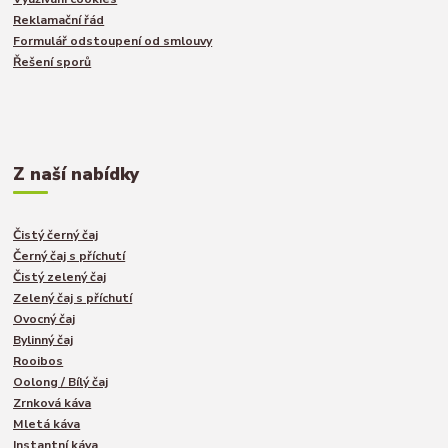
Reklamační řád
Formulář odstoupení od smlouvy
Řešení sporů
Z naší nabídky
Čistý černý čaj
Černý čaj s příchutí
Čistý zelený čaj
Zelený čaj s příchutí
Ovocný čaj
Bylinný čaj
Rooibos
Oolong / Bílý čaj
Zrnková káva
Mletá káva
Instantní káva