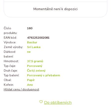
Momentálně není k dispozici
Číslo
160
produktu:
EAN kód:
4792252002081
Výrobce:
Basilur
Země výroby:
Srí Lanka
Dárkové
ne
balení:
Hmotnost:
37,5 gramů
Typ čaje:
Porcovaný
Druh čaje:
Čistý zelený
Typ balení:
Porcovaný s přebalem
Obal:
Papír
Kofein:
Ano
Hlídat cenu / dostupnost
Do oblíbených