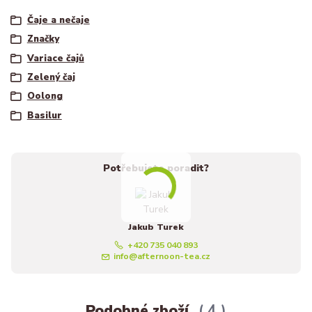
Čaje a nečaje
Značky
Variace čajů
Zelený čaj
Oolong
Basilur
Potřebujete poradit?
Jakub Turek
+420 735 040 893
info@afternoon-tea.cz
Podobné zboží
4