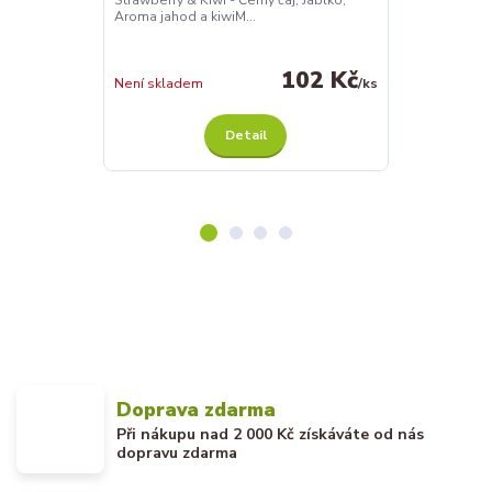
Strawberry & Kiwi - Černý čaj, Jablko,
Složení: Winter
Aroma jahod a kiwiM...
Brusinkové aro
102 Kč
Není skladem
/
ks
Není skladem
Detail
Doprava zdarma
Při nákupu nad 2 000 Kč získáváte od nás
dopravu zdarma