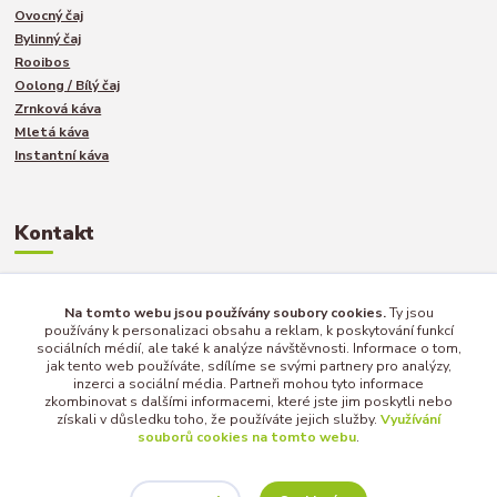
Ovocný čaj
Bylinný čaj
Rooibos
Oolong / Bílý čaj
Zrnková káva
Mletá káva
Instantní káva
Kontakt
Jakub Turek
Na tomto webu jsou používány soubory cookies.
Ty jsou
+420 735 040 893
používány k personalizaci obsahu a reklam, k poskytování funkcí
sociálních médií, ale také k analýze návštěvnosti. Informace o tom,
jak tento web používáte, sdílíme se svými partnery pro analýzy,
inzerci a sociální média. Partneři mohou tyto informace
info@afternoon-tea.cz
zkombinovat s dalšími informacemi, které jste jim poskytli nebo
získali v důsledku toho, že používáte jejich služby.
Využívání
souborů cookies na tomto webu
.