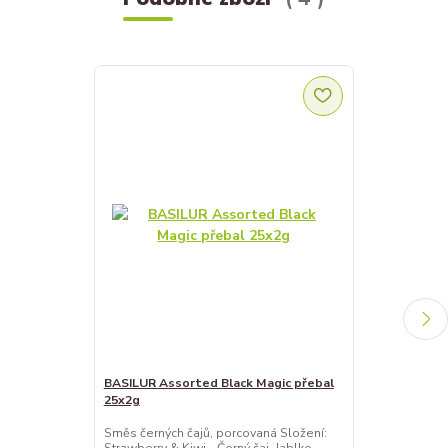
BASILUR Assorted Black Magic přebal
BASILUR Asso
25x2g
přebal 12x1,5
Směs černých čajů, porcovaná Složení:
Směs černých 