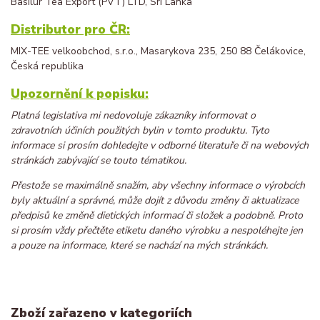
Basilur Tea Export (PVT) LTD, Srí Lanka
Distributor pro ČR:
MIX-TEE velkoobchod, s.r.o., Masarykova 235, 250 88 Čelákovice,
Česká republika
Upozornění k popisku:
Platná legislativa mi nedovoluje zákazníky informovat o
zdravotních účiních použitých bylin v tomto produktu. Tyto
informace si prosím dohledejte v odborné literatuře či na webových
stránkách zabývající se touto tématikou.
Přestože se maximálně snažím, aby všechny informace o výrobcích
byly aktuální a správné, může dojít z důvodu změny či aktualizace
předpisů ke změně dietických informací či složek a podobně. Proto
si prosím vždy přečtěte etiketu daného výrobku a nespoléhejte jen
a pouze na informace, které se nachází na mých stránkách.
Zboží zařazeno v kategoriích