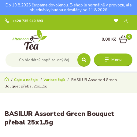
Do 10.8.2026 čerpáme dovolenou. E-shop je normálně v provozu, ale
objednávky budou odesílány od 11.8.2026
+420 735 040 893
0
0,00 Kč
Menu
Čaje a nečaje
Variace čajů
BASILUR Assorted Green
Bouquet přebal 25x1,5g
BASILUR Assorted Green Bouquet
přebal 25x1,5g