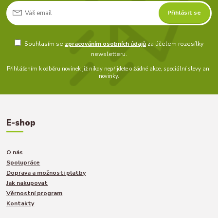
Přihlásit se
Souhlasím se
zpracováním osobních údajů
za účelem rozesílky
newsletteru.
Přihlášením k odběru novinek již nikdy nepřijdete o žádné akce, speciální slevy ani
novinky.
E-shop
O nás
Spolupráce
Doprava a možnosti platby
Jak nakupovat
Věrnostní program
Kontakty