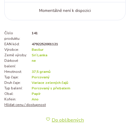
Momentálně není k dispozici
Číslo
141
produktu:
EAN kód:
4792252001121
Výrobce:
Basilur
Země výroby:
Srí Lanka
Dárkové
ne
balení:
Hmotnost:
37,5 gramů
Typ čaje:
Porcovaný
Druh čaje:
Variace zelených čajů
Typ balení:
Porcovaný s přebalem
Obal:
Papír
Kofein:
Ano
Hlídat cenu / dostupnost
Do oblíbených