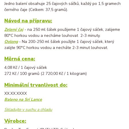
Jedno balení obsahuje 25 čajových sáčků, každý po 1,5 gramech
černého čaje (Celkem: 37,5 gramů).
Návod na přípravu:
Zelený čaj
- na 250 ml šálek použijeme 1 čajový sáček, zalijeme
80°C horkou vodou a necháme louhovat 2-3 minuty.
Oolong
- Na 200-250 ml šálek použijte 1 čajový sáček, který
zalijte 90°C horkou vodou a necháte 2-3 minut louhovat.
Měrná cena:
4,08 Kč / 1 čajový sáček
272 Kč / 100 gramů (2 720,00 Kč / 1 kilogram)
Minimální trvanlivost do:
XX.XX.XXXX
Baleno na Srí Lance
Skladujte v suchu a chladu
Výrobce: