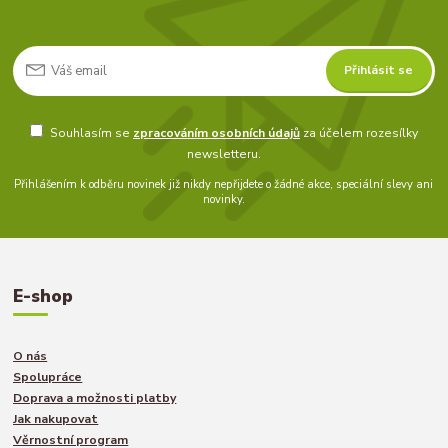
Přihlásit se
Souhlasím se
zpracováním osobních údajů
za účelem rozesílky
newsletteru.
Přihlášením k odběru novinek již nikdy nepřijdete o žádné akce, speciální slevy ani
novinky.
E-shop
O nás
Spolupráce
Doprava a možnosti platby
Jak nakupovat
Věrnostní program