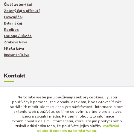
Čistý zelený čaj
Zelený čaj s příchutí
Ovocný čaj
Bylinný čaj
Rooibos
Oolong / Bílý čaj
Zrnková káva
Mletá káva
Instantní káva
Kontakt
Jakub Turek
Na tomto webu jsou používány soubory cookies.
Ty jsou
používány k personalizaci obsahu a reklam, k poskytování funkcí
+420 735 040 893
sociálních médií, ale také k analýze návštěvnosti. Informace o tom,
jak tento web používáte, sdílíme se svými partnery pro analýzy,
inzerci a sociální média. Partneři mohou tyto informace
info@afternoon-tea.cz
zkombinovat s dalšími informacemi, které jste jim poskytli nebo
získali v důsledku toho, že používáte jejich služby.
Využívání
souborů cookies na tomto webu
.