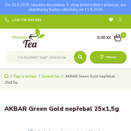
Do 10.8.2026 čerpáme dovolenou. E-shop je normálně v provozu, ale
objednávky budou odesílány od 11.8.2026
+420 735 040 893
0
0,00 Kč
Menu
Čaje a nečaje
Zelený čaj
AKBAR Green Gold nepřebal
25x1,5g
AKBAR Green Gold nepřebal 25x1,5g