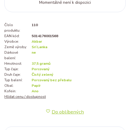
Momentálně není k dispozici
Číslo
110
produktu:
EAN kód:
5014176001568
Výrobce:
Akbar
Země výroby:
Srí Lanka
Dárkové
ne
balení:
Hmotnost:
37,5 gramů
Typ čaje:
Porcovaný
Druh čaje:
Čistý zelený
Typ balení:
Porcovaný bez přebalu
Obal:
Papír
Kofein:
Ano
Hlídat cenu / dostupnost
Do oblíbených