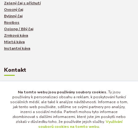
Zelený čaj s příchutí
Ovocný čaj
Bylinný čaj
Rooibos
Oolong / Bílý čaj
Zrnková káva
Mletá káva
Instantní káva
Kontakt
Jakub Turek
Na tomto webu jsou používány soubory cookies.
Ty jsou
+420 735 040 893
používány k personalizaci obsahu a reklam, k poskytování funkcí
sociálních médií, ale také k analýze návštěvnosti. Informace o tom,
jak tento web používáte, sdílíme se svými partnery pro analýzy,
inzerci a sociální média. Partneři mohou tyto informace
info@afternoon-tea.cz
zkombinovat s dalšími informacemi, které jste jim poskytli nebo
získali v důsledku toho, že používáte jejich služby.
Využívání
souborů cookies na tomto webu
.