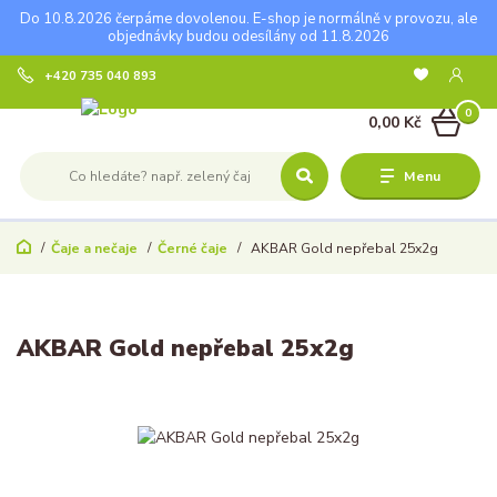
Do 10.8.2026 čerpáme dovolenou. E-shop je normálně v provozu, ale
objednávky budou odesílány od 11.8.2026
+420 735 040 893
0
0,00 Kč
Menu
Čaje a nečaje
Černé čaje
AKBAR Gold nepřebal 25x2g
AKBAR Gold nepřebal 25x2g