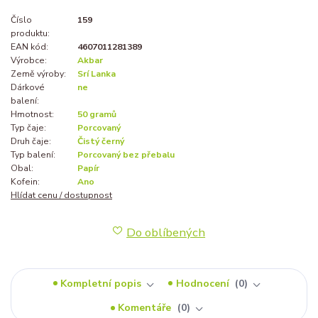
Číslo
159
produktu:
EAN kód:
4607011281389
Výrobce:
Akbar
Země výroby:
Srí Lanka
Dárkové
ne
balení:
Hmotnost:
50 gramů
Typ čaje:
Porcovaný
Druh čaje:
Čistý černý
Typ balení:
Porcovaný bez přebalu
Obal:
Papír
Kofein:
Ano
Hlídat cenu / dostupnost
Do oblíbených
Kompletní popis
Hodnocení
0
Komentáře
0