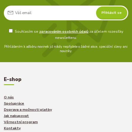
Přihlásit se
Souhlasím se
zpracováním osobních údajů
za účelem rozesílky
newsletteru.
Přihlášením k odběru novinek již nikdy nepřijdete o žádné akce, speciální slevy ani
novinky.
E-shop
O nás
Spolupráce
Doprava a možnosti platby
Jak nakupovat
Věrnostní program
Kontakty