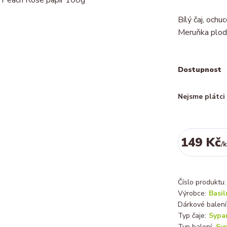
Bílý čaj, och
Meruňka plod
Dostupnost
Nejsme plátc
149 Kč
/
k
Číslo produktu:
Výrobce:
Basil
Dárkové balení
Typ čaje:
Sypa
Typ balení:
Syp