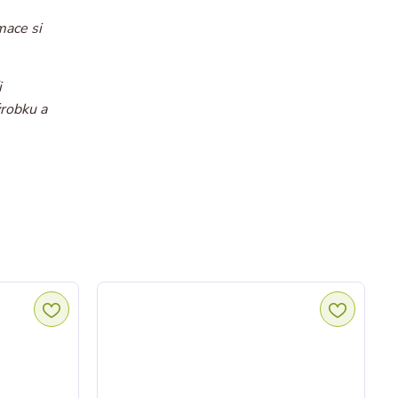
mace si
i
ýrobku a