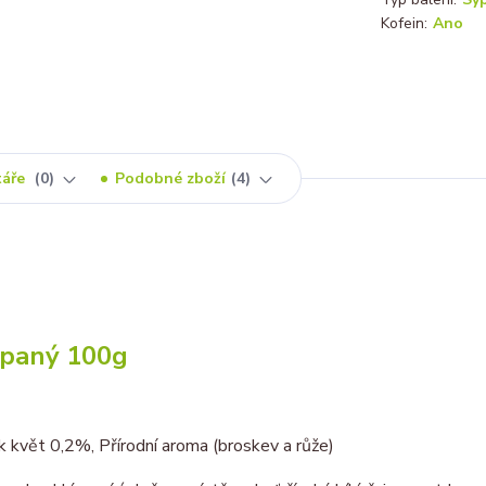
Kofein:
Ano
táře
0
Podobné zboží
4
sypaný 100g
květ 0,2%, Přírodní aroma (broskev a růže)