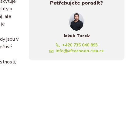
yskytuje
Potřebujete poradit?
lity a
), ale
 je
Jakub Turek
dy jsou v
+420 735 040 893
ečlivé
info@afternoon-tea.cz
stnosti,