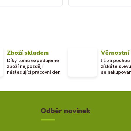
Zboží skladem
Věrnostní
Díky tomu expedujeme
Již za pouhou
zboží nejpozději
získáte slev
následující pracovní den
se nakupován
Odběr novinek