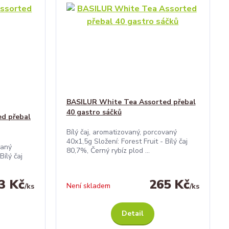
BASILUR White Tea Assorted přebal
40 gastro sáčků
d přebal
Bílý čaj, aromatizovaný, porcovaný
40x1,5g Složení: Forest Fruit - Bílý čaj
vaný
80,7%, Černý rybíz plod ...
Bílý čaj
3 Kč
265 Kč
Není skladem
/
ks
/
ks
Detail