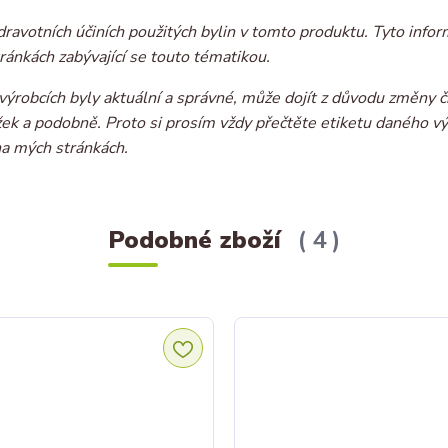
dravotních účiních použitých bylin v tomto produktu. Tyto infor
ránkách zabývající se touto tématikou.
ýrobcích byly aktuální a správné, může dojít z důvodu změny č
ožek a podobně. Proto si prosím vždy přečtěte etiketu daného v
na mých stránkách.
Podobné zboží
4