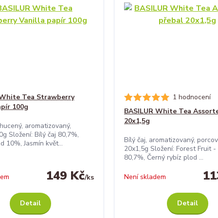
White Tea Strawberry
1 hodnocení
apír 100g
BASILUR White Tea Assorte
20x1,5g
ochucený, aromatizovaný,
g Složení: Bílý čaj 80,7%,
Bílý čaj, aromatizovaný, porco
d 10%, Jasmín květ...
20x1,5g Složení: Forest Fruit - 
80,7%, Černý rybíz plod ...
149 Kč
11
dem
Není skladem
/
ks
Detail
Detail