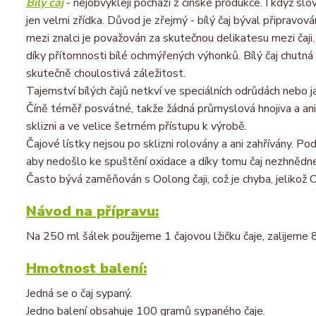
Bílý čaj
- nejobvykleji pochází z čínské produkce. I když slo
jen velmi zřídka. Důvod je zřejmý - bílý čaj býval připravov
mezi znalci je považován za skutečnou delikatesu mezi čaji.
díky přítomnosti bílé ochmýřených výhonků. Bílý čaj chutná
skutečně choulostivá záležitost.
Tajemství bílých čajů netkví ve speciálních odrůdách nebo j
Číně téměř posvátné, takže žádná průmyslová hnojiva a ani 
sklizni a ve velice šetrném přístupu k výrobě.
Čajové lístky nejsou po sklizni rolovány a ani zahřívány. P
aby nedošlo ke spuštění oxidace a díky tomu čaj nezhnědn
Často bývá zaměňován s Oolong čaji, což je chyba, jelikož O
Návod na přípravu:
Na 250 ml šálek použijeme 1 čajovou lžičku čaje, zalijeme
Hmotnost balení:
Jedná se o čaj sypaný.
Jedno balení obsahuje 100 gramů sypaného čaje.