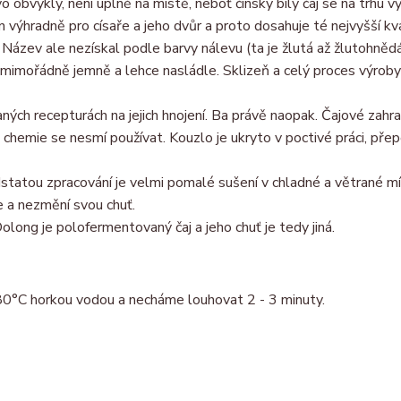
vo obvyklý, není úplně na místě, neboť čínský bílý čaj se na trhu v
án výhradně pro císaře a jeho dvůr a proto dosahuje té nejvyšší kva
 Název ale nezískal podle barvy nálevu (ta je žlutá až žlutohnědá
 mimořádně jemně a lehce nasládle. Sklizeň a celý proces výroby
aných recepturách na jejich hnojení. Ba právě naopak. Čajové zahra
chemie se nesmí používat. Kouzlo je ukryto v poctivé práci, přep
odstatou zpracování je velmi pomalé sušení v chladné a větrané mí
e a nezmění svou chuť.
olong je polofermentovaný čaj a jeho chuť je tedy jiná.
 80°C horkou vodou a necháme louhovat 2 - 3 minuty.