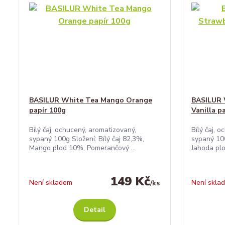
BASILUR White Tea Mango Orange
BASILUR 
papír 100g
Vanilla p
Bílý čaj, ochucený, aromatizovaný,
Bílý čaj, 
sypaný 100g Složení: Bílý čaj 82,3%,
sypaný 100
Mango plod 10%, Pomerančový ...
Jahoda plo
149 Kč
Není skladem
Není skla
/
ks
Detail