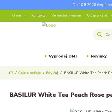
Do 10.8.2026 čerpáme 
O nás
Kontakty
Věrnostní program
O čaji a kávě
Výprodej DMT
Novinky
Čaje a nečaje
Bílý čaj
BASILUR White Tea Peach Ro
BASILUR White Tea Peach Rose pa