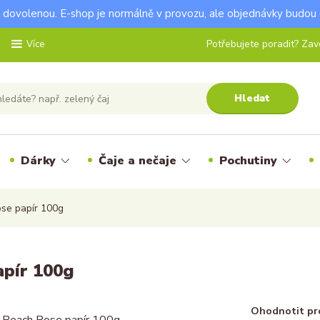
dovolenou. E-shop je normálně v provozu, ale objednávky budou 
Potřebujete poradit? Zavo
Více
Hledat
Dárky
Čaje a nečaje
Pochutiny
se papír 100g
pír 100g
Ohodnotit pr