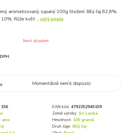
ucený, aromatizovaný, sypaný 100g Složení: Bílý čaj 82,8%,
 10%, Růže květ ...
celý popis
Není skladem
i DPH
Momentálně není k dispozici
s
156
EAN kód:
4792252945159
ur
Země výroby:
Srí Lanka
:
ano
Hmotnost:
100 gramů
ný
Druh čaje:
Bílý čaj
aný čaj
Obal:
Papír