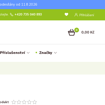
odesílány od 11.8.2026
lejte.
+420 735 040 893
Přihlášení
0
0,00 Kč
Příslušenství
Značky
odukt