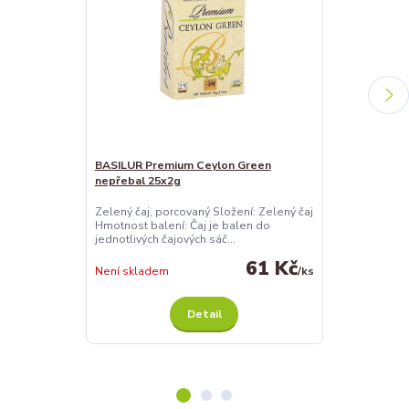
BASILUR Premium Ceylon Green
BASILUR Prem
nepřebal 25x2g
25x2g
Zelený čaj, porcovaný Složení: Zelený čaj
Černý čaj arom
Hmotnost balení: Čaj je balen do
Složení: Čern
jednotlivých čajových sáč...
Hmotnost balen
61 Kč
Není skladem
/
ks
Není skladem
Detail