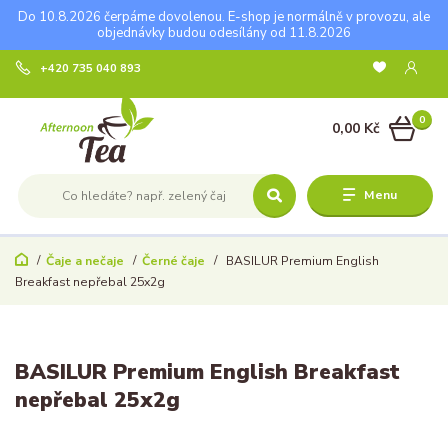
Do 10.8.2026 čerpáme dovolenou. E-shop je normálně v provozu, ale
objednávky budou odesílány od 11.8.2026
+420 735 040 893
0
0,00 Kč
Menu
Čaje a nečaje
Černé čaje
BASILUR Premium English
Breakfast nepřebal 25x2g
BASILUR Premium English Breakfast
nepřebal 25x2g