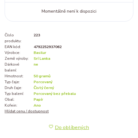
Momentálně není k dispozici
Číslo
223
produktu:
EAN kód:
4792252937062
Výrobce:
Basilur
Země výroby:
Srí Lanka
Dárkové
ne
balení:
Hmotnost:
50 gramů
Typ čaje:
Porcovaný
Druh čaje:
Čistý černý
Typ balení:
Porcovaný bez přebalu
Obal:
Papír
Kofein:
Ano
Hlídat cenu / dostupnost
Do oblíbených