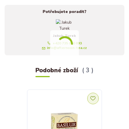
Potřebujete poradit?
Jakub Turek
+420 735 040 893
info@afternoon-tea.cz
Podobné zboží
3