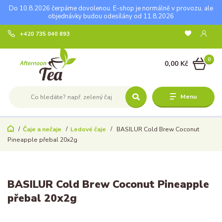
Do 10.8.2026 čerpáme dovolenou. E-shop je normálně v provozu, ale
objednávky budou odesílány od 11.8.2026
+420 735 040 893
0
0,00 Kč
Menu
Čaje a nečaje
Ledové čaje
BASILUR Cold Brew Coconut
Pineapple přebal 20x2g
BASILUR Cold Brew Coconut Pineapple
přebal 20x2g