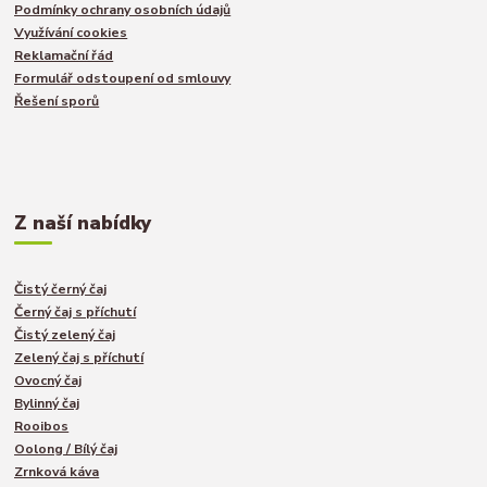
Podmínky ochrany osobních údajů
Využívání cookies
Reklamační řád
Formulář odstoupení od smlouvy
Řešení sporů
Z naší nabídky
Čistý černý čaj
Černý čaj s příchutí
Čistý zelený čaj
Zelený čaj s příchutí
Ovocný čaj
Bylinný čaj
Rooibos
Oolong / Bílý čaj
Zrnková káva