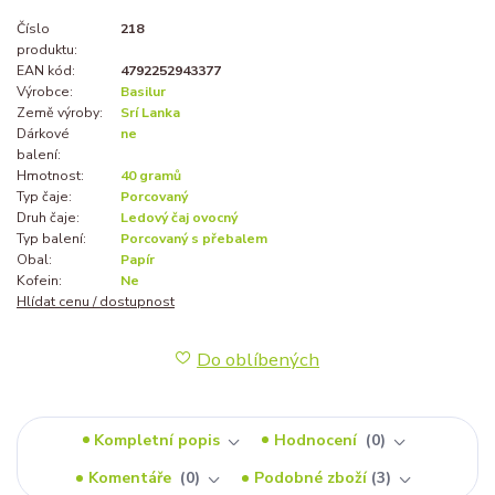
Číslo
218
produktu:
EAN kód:
4792252943377
Výrobce:
Basilur
Země výroby:
Srí Lanka
Dárkové
ne
balení:
Hmotnost:
40 gramů
Typ čaje:
Porcovaný
Druh čaje:
Ledový čaj ovocný
Typ balení:
Porcovaný s přebalem
Obal:
Papír
Kofein:
Ne
Hlídat cenu / dostupnost
Do oblíbených
Kompletní popis
Hodnocení
0
Komentáře
0
Podobné zboží
3