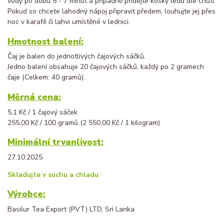
vody po dobu 5 - 7 minut a případně přidejte kosky ledu dle chuti.
Pokud so chcete lahodný nápoj připravit předem, louhujte jej přes
noc v karafě či lahvi umístěné v lednici.
Hmotnost balení:
Čaj je balen do jednotlivých čajových sáčků.
Jedno balení obsahuje 20 čajových sáčků, každý po 2 gramech
čaje (Celkem: 40 gramů).
Měrná cena:
5,1 Kč / 1 čajový sáček
255,00 Kč / 100 gramů (2 550,00 Kč / 1 kilogram)
Minimální trvanlivost:
27.10.2025
Skladujte v suchu a chladu
Výrobce:
Basilur Tea Export (PVT) LTD, Srí Lanka