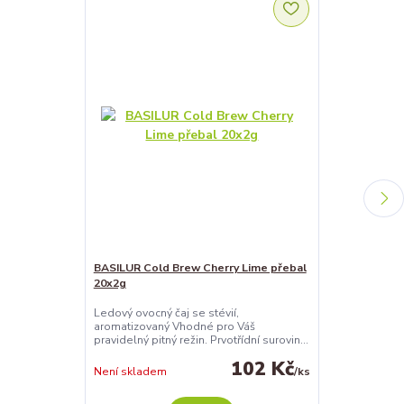
BASILUR Cold Brew Cherry Lime přebal
BASILUR Cold 
20x2g
přebal 20x2g
Ledový ovocný čaj se stévií,
Ledový ovocný 
aromatizovaný Vhodné pro Váš
aromatizovaný
pravidelný pitný režin. Prvotřídní surovin...
pravidelný pitn
102 Kč
Není skladem
/
ks
Není skladem