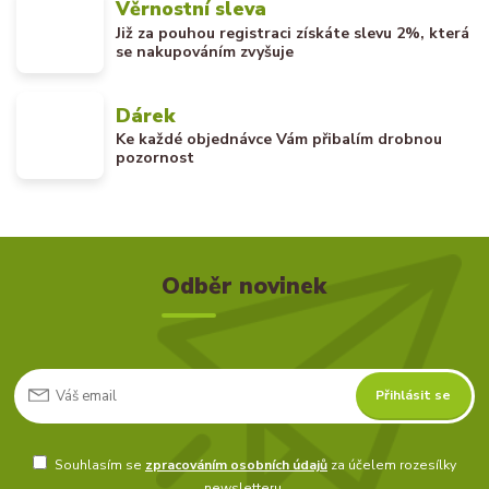
Věrnostní sleva
Již za pouhou registraci získáte slevu 2%, která
se nakupováním zvyšuje
Dárek
Ke každé objednávce Vám přibalím drobnou
pozornost
Odběr novinek
Přihlásit se
Souhlasím se
zpracováním osobních údajů
za účelem rozesílky
newsletteru.